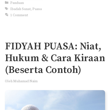
Categories
Panduan
Tags
Ibadah Sunat
,
Puasa
1 Comment
FIDYAH PUASA: Niat,
Hukum & Cara Kiraan
(Beserta Contoh)
Oleh
Muhamad Naim