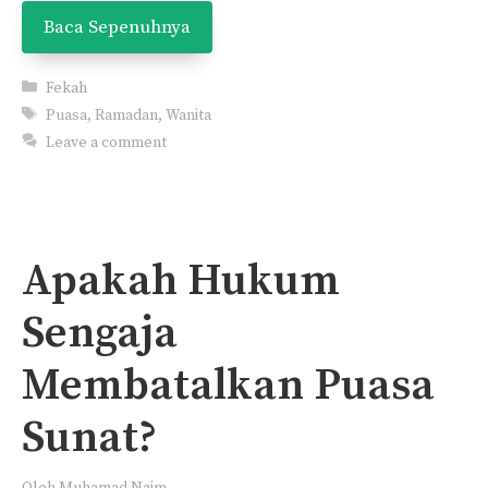
Baca Sepenuhnya
Categories
Fekah
Tags
Puasa
,
Ramadan
,
Wanita
Leave a comment
Apakah Hukum
Sengaja
Membatalkan Puasa
Sunat?
Oleh
Muhamad Naim