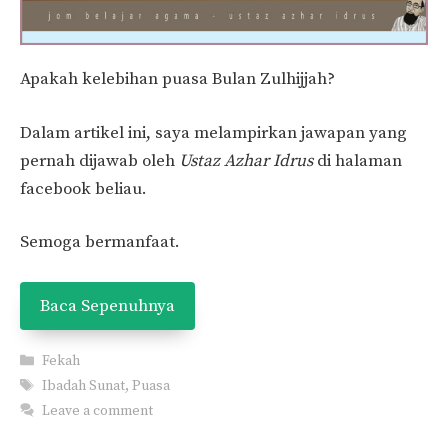
Apakah kelebihan puasa Bulan Zulhijjah?
Dalam artikel ini, saya melampirkan jawapan yang
pernah dijawab oleh
Ustaz Azhar Idrus
di halaman
facebook beliau.
Semoga bermanfaat.
Baca Sepenuhnya
Categories
Fekah
Tags
Ibadah Sunat
,
Puasa
Leave a comment