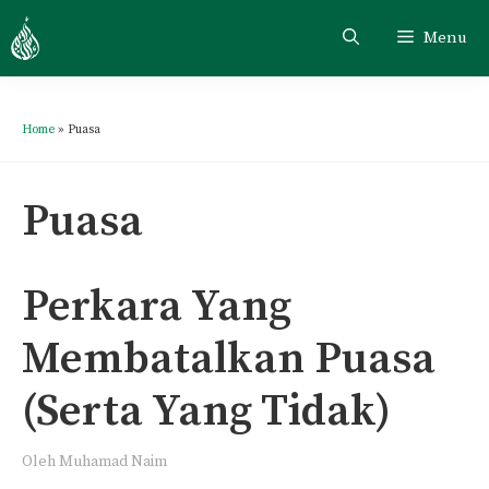
Skip
Menu
to
content
Home
»
Puasa
Puasa
Perkara Yang
Membatalkan Puasa
(Serta Yang Tidak)
Oleh
Muhamad Naim