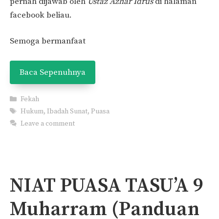
pernah dijawab oleh
Ustaz Azhar Idrus
di halaman
facebook beliau.
Semoga bermanfaat
Baca Sepenuhnya
Categories
Fekah
Tags
Hukum
,
Ibadah Sunat
,
Puasa
Leave a comment
NIAT PUASA TASU’A 9
Muharram (Panduan