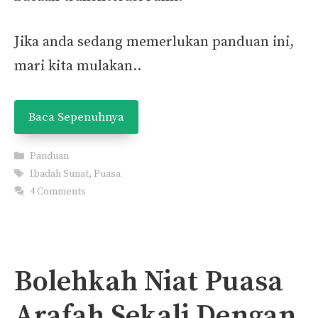
Jika anda sedang memerlukan panduan ini,
mari kita mulakan..
Baca Sepenuhnya
Categories
Panduan
Tags
Ibadah Sunat
,
Puasa
4 Comments
Bolehkah Niat Puasa
Arafah Sekali Dengan