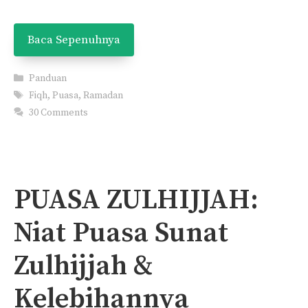
Baca Sepenuhnya
Categories
Panduan
Tags
Fiqh
,
Puasa
,
Ramadan
30 Comments
PUASA ZULHIJJAH:
Niat Puasa Sunat
Zulhijjah &
Kelebihannya