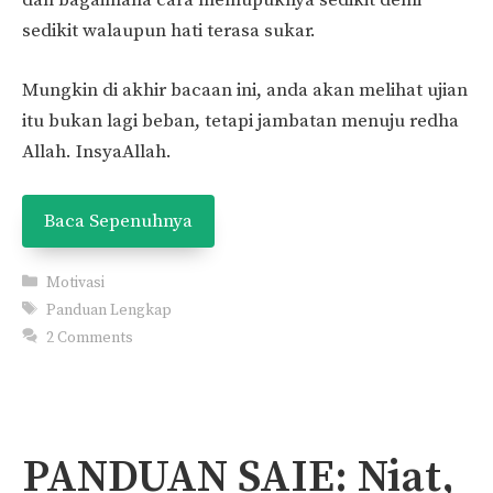
dan bagaimana cara memupuknya sedikit demi
sedikit walaupun hati terasa sukar.
Mungkin di akhir bacaan ini, anda akan melihat ujian
itu bukan lagi beban, tetapi jambatan menuju redha
Allah. InsyaAllah.
Baca Sepenuhnya
Categories
Motivasi
Tags
Panduan Lengkap
2 Comments
PANDUAN SAIE: Niat,