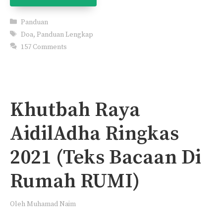
Categories
Panduan
Tags
Doa
,
Panduan Lengkap
157 Comments
Khutbah Raya
AidilAdha Ringkas
2021 (Teks Bacaan Di
Rumah RUMI)
Oleh
Muhamad Naim