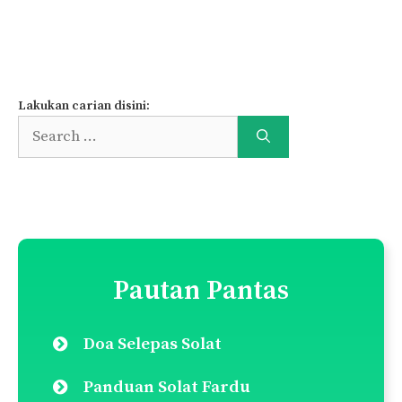
Page
Page
Page
1
2
…
5
Next
→
Lakukan carian disini:
Search
for:
Pautan Pantas
Doa Selepas Solat
Panduan Solat Fardu