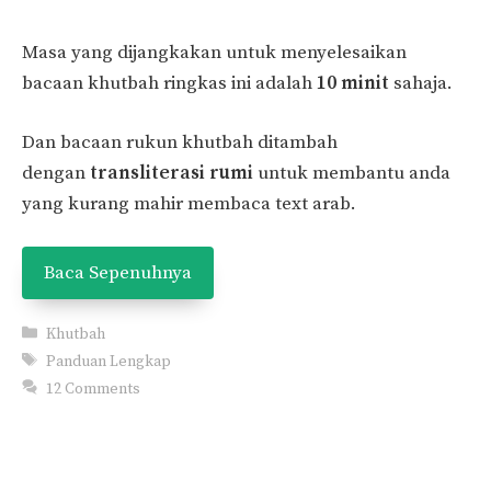
Masa yang dijangkakan untuk menyelesaikan
bacaan khutbah ringkas ini adalah
10 minit
sahaja.
Dan bacaan rukun khutbah ditambah
dengan
transliterasi rumi
untuk membantu anda
yang kurang mahir membaca text arab.
Baca Sepenuhnya
Categories
Khutbah
Tags
Panduan Lengkap
12 Comments