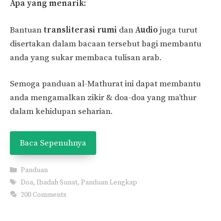
Apa yang menarik:
Bantuan
transliterasi
rumi
dan
Audio
juga turut
disertakan dalam bacaan tersebut bagi membantu
anda yang sukar membaca tulisan arab.
Semoga panduan al-Mathurat ini dapat membantu
anda mengamalkan zikir & doa-doa yang ma’thur
dalam kehidupan seharian.
Baca Sepenuhnya
Categories
Panduan
Tags
Doa
,
Ibadah Sunat
,
Panduan Lengkap
200 Comments