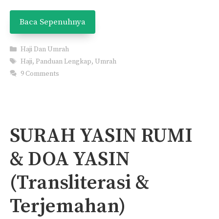
Baca Sepenuhnya
Categories
Haji Dan Umrah
Tags
Haji
,
Panduan Lengkap
,
Umrah
9 Comments
SURAH YASIN RUMI
& DOA YASIN
(Transliterasi &
Terjemahan)