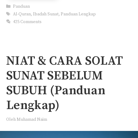
Categories
Panduan
Tags
Al-Quran
,
Ibadah Sunat
,
Panduan Lengkap
425 Comments
NIAT & CARA SOLAT
SUNAT SEBELUM
SUBUH (Panduan
Lengkap)
Oleh
Muhamad Naim