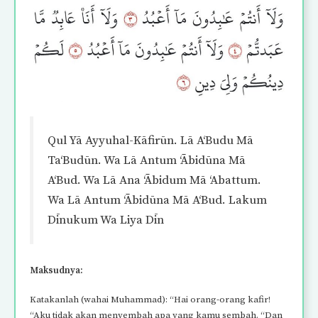
Qul Yā Ayyuhal-Kāfirūn. Lā A‘Budu Mā
Ta‘Budūn. Wa Lā Antum ‘Ābidūna Mā
A‘Bud. Wa Lā Ana ‘Ābidum Mā ‘Abattum.
Wa Lā Antum ‘Ābidūna Mā A‘Bud. Lakum
Dīnukum Wa Liya Dīn
Maksudnya:
Katakanlah (wahai Muhammad): “Hai orang-orang kafir!
“Aku tidak akan menyembah apa yang kamu sembah. “Dan