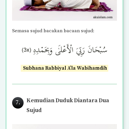
Semasa sujud bacakan bacaan sujud:
Subhana Rabbiyal A’la Wabihamdih
Kemudian Duduk Diantara Dua
7.
Sujud