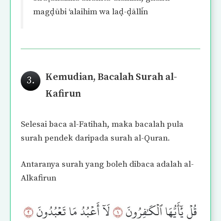
magḍūbi ‘alaihim wa laḍ-ḍāllīn
Kemudian, Bacalah Surah al-
3.
Kafirun
Selesai baca al-Fatihah, maka bacalah pula
surah pendek daripada surah al-Quran.
Antaranya surah yang boleh dibaca adalah al-
Alkafirun