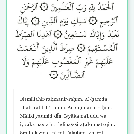
Bismillāhir-raḥmānir-raḥīm. Al-ḥamdu
lillāhi rabbil-‘ālamīn. Ar-raḥmānir-raḥīm.
Māliki yaumid-dīn. Iyyāka na‘budu wa
iyyāka nasta‘īn. Ihdinaṣ-ṣirāṭal-mustaqīm.
Sirāṭallażīna an‘amta ‘alaihim, ghairil-