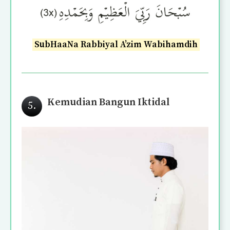
SubHaaNa Rabbiyal A’zim Wabihamdih
Kemudian Bangun Iktidal
5.