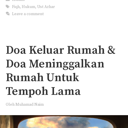
Tags
Fiqh
,
Hukum
,
Ust Azhar
Leave a comment
Doa Keluar Rumah &
Doa Meninggalkan
Rumah Untuk
Tempoh Lama
Oleh
Muhamad Naim