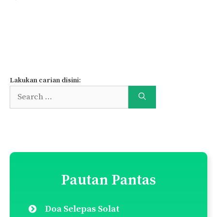
Page
Page
Page
1
2
…
69
Next
→
Lakukan carian disini:
Search
for:
Pautan Pantas
Doa Selepas Solat