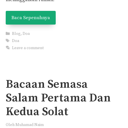
Baca Sepenuhnya
Categories
Blog
,
Doa
Tags
Doa
Leave a comment
Bacaan Semasa
Salam Pertama Dan
Kedua Solat
Oleh
Muhamad Naim