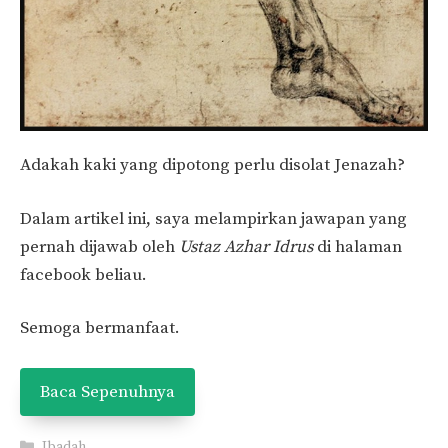
Adakah kaki yang dipotong perlu disolat Jenazah?
Dalam artikel ini, saya melampirkan jawapan yang
pernah dijawab oleh
Ustaz Azhar Idrus
di halaman
facebook beliau.
Semoga bermanfaat.
Baca Sepenuhnya
Categories
Ibadah