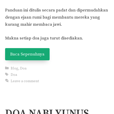
Panduan ini ditulis secara padat dan dipermudahkan
dengan ejaan rumi bagi membantu mereka yang
kurang mahir membaca jawi.
Makna setiap doa juga turut disediakan.
Baca Sepenuhnya
Categories
Blog
,
Doa
Tags
Doa
Leave a comment
DOA NABI YUNUS