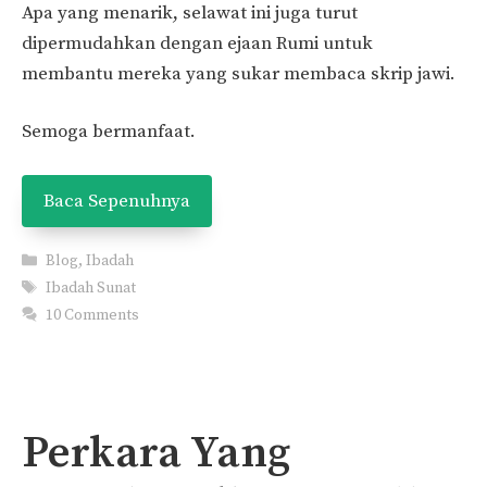
Apa yang menarik, selawat ini juga turut
dipermudahkan dengan ejaan Rumi untuk
membantu mereka yang sukar membaca skrip jawi.
Semoga bermanfaat.
Baca Sepenuhnya
Categories
Blog
,
Ibadah
Tags
Ibadah Sunat
10 Comments
Perkara Yang