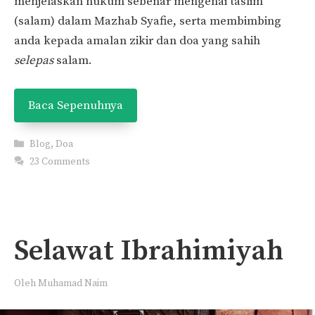
menjelaskan hukum sebenar mengenai taslīm
(salam) dalam Mazhab Syafie, serta membimbing
anda kepada amalan zikir dan doa yang sahih
selepas
salam.
Baca Sepenuhnya
Categories
Blog
,
Doa
23 Comments
Selawat Ibrahimiyah
Oleh
Muhamad Naim