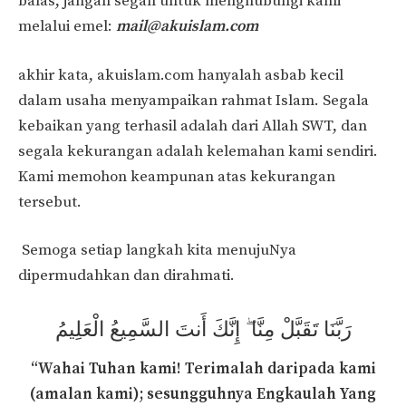
balas, jangan segan untuk menghubungi kami
melalui emel:
mail@akuislam.com
akhir kata, akuislam.com hanyalah asbab kecil
dalam usaha menyampaikan rahmat Islam. Segala
kebaikan yang terhasil adalah dari Allah SWT, dan
segala kekurangan adalah kelemahan kami sendiri.
Kami memohon keampunan atas kekurangan
tersebut.
Semoga setiap langkah kita menujuNya
dipermudahkan dan dirahmati.
رَبَّنَا تَقَبَّلْ مِنَّا ۖ إِنَّكَ أَنتَ السَّمِيعُ الْعَلِيمُ
“Wahai Tuhan kami! Terimalah daripada kami
(amalan kami); sesungguhnya Engkaulah Yang