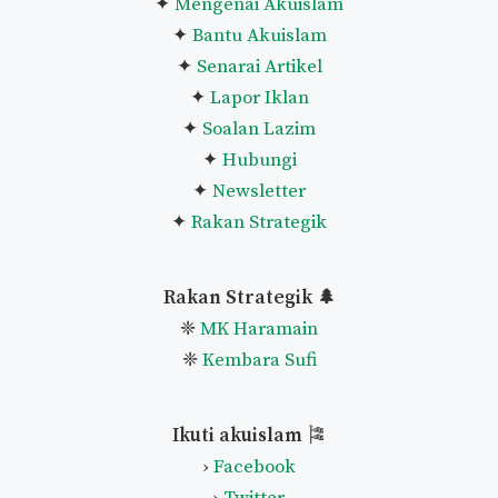
✦
Mengenai Akuislam
✦
Bantu Akuislam
✦
Senarai Artikel
✦
Lapor Iklan
✦
Soalan Lazim
✦
Hubungi
✦
Newsletter
✦
Rakan Strategik
Rakan Strategik 🌲
❈
MK Haramain
❈
Kembara Sufi
Ikuti akuislam
🎏
›
Facebook
›
Twitter