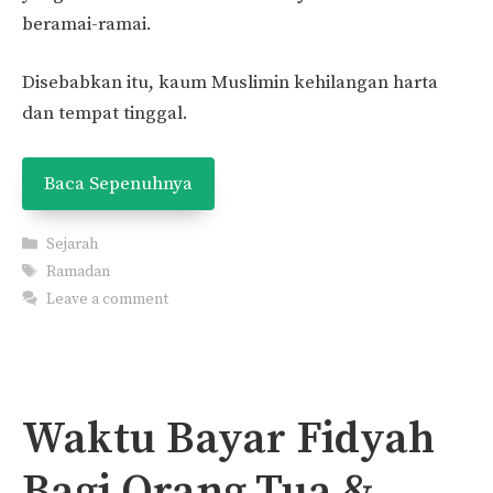
beramai-ramai.
Disebabkan itu, kaum Muslimin kehilangan harta
dan tempat tinggal.
Baca Sepenuhnya
Categories
Sejarah
Tags
Ramadan
Leave a comment
Waktu Bayar Fidyah
Bagi Orang Tua &