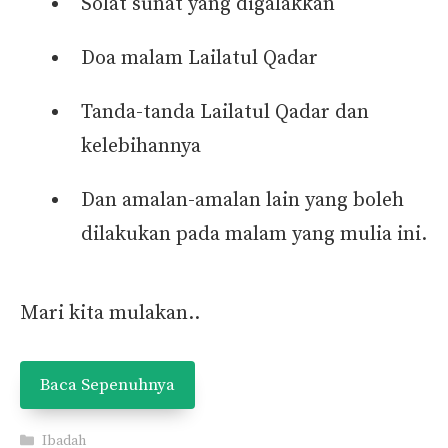
Solat sunat yang digalakkan
Doa malam Lailatul Qadar
Tanda-tanda Lailatul Qadar dan
kelebihannya
Dan amalan-amalan lain yang boleh
dilakukan pada malam yang mulia ini.
Mari kita mulakan..
Baca Sepenuhnya
Categories
Ibadah