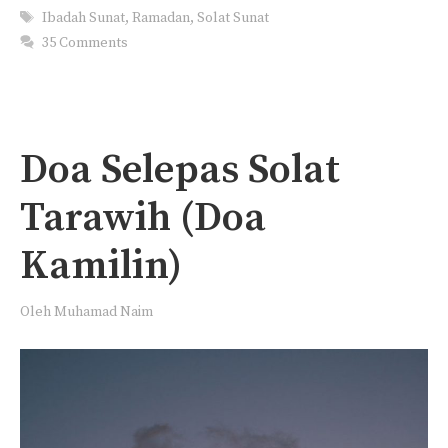
Tags
Ibadah Sunat
,
Ramadan
,
Solat Sunat
35 Comments
Doa Selepas Solat
Tarawih (Doa
Kamilin)
Oleh
Muhamad Naim