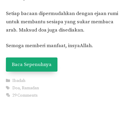
Setiap bacaan dipermudahkan dengan ejaan rumi
untuk membantu sesiapa yang sukar membaca
arab. Maksud doa juga disediakan.
Semoga memberi manfaat, insyaAllah.
Baca Sepenuhnya
Categories
Ibadah
Tags
Doa
,
Ramadan
29 Comments
Page
Page
Page
Page
←
Previous
1
…
3
4
5
Next
→