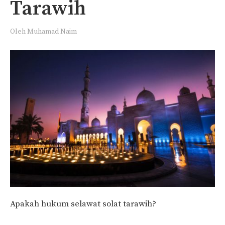
Tarawih
Oleh
Muhamad Naim
Apakah hukum selawat solat tarawih?