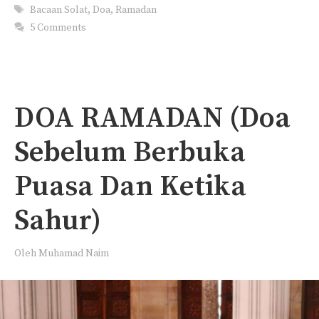
Tags
Bacaan Solat
,
Doa
,
Ramadan
5 Comments
DOA RAMADAN (Doa
Sebelum Berbuka
Puasa Dan Ketika
Sahur)
Oleh
Muhamad Naim