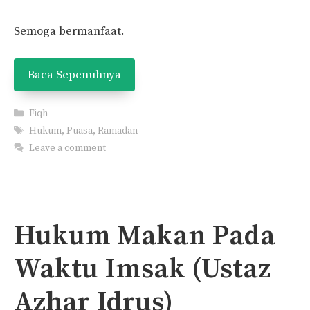
Semoga bermanfaat.
Baca Sepenuhnya
Categories
Fiqh
Tags
Hukum
,
Puasa
,
Ramadan
Leave a comment
Hukum Makan Pada
Waktu Imsak (Ustaz
Azhar Idrus)