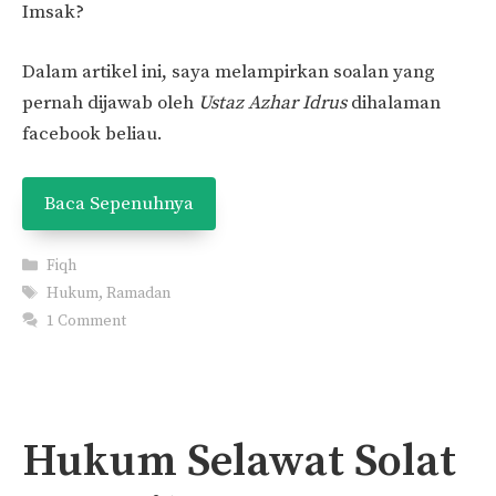
Imsak?
Dalam artikel ini, saya melampirkan soalan yang
pernah dijawab oleh
Ustaz Azhar Idrus
dihalaman
facebook beliau.
Baca Sepenuhnya
Categories
Fiqh
Tags
Hukum
,
Ramadan
1 Comment
Hukum Selawat Solat