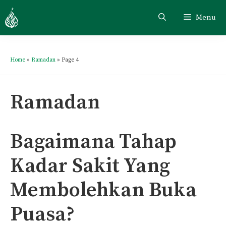
Skip
Menu
to
content
Home
»
Ramadan
»
Page 4
Ramadan
Bagaimana Tahap
Kadar Sakit Yang
Membolehkan Buka
Puasa?