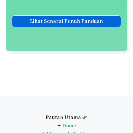
Lihat Senarai Penuh Panduan
Pautan Utama
🌿
✦
Home