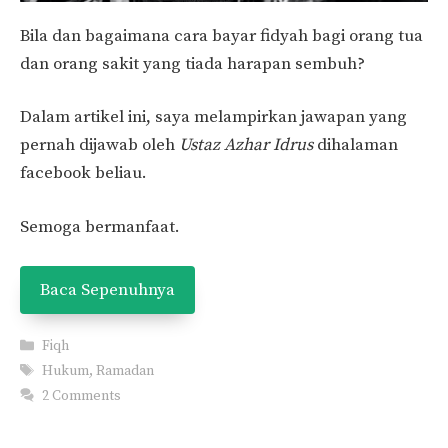
Bila dan bagaimana cara bayar fidyah bagi orang tua
dan orang sakit yang tiada harapan sembuh?
Dalam artikel ini, saya melampirkan jawapan yang
pernah dijawab oleh
Ustaz Azhar Idrus
dihalaman
facebook beliau.
Semoga bermanfaat.
Baca Sepenuhnya
Categories
Fiqh
Tags
Hukum
,
Ramadan
2 Comments