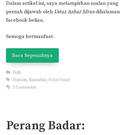
Dalam artikel ini, saya melampirkan soalan yang
pernah dijawab oleh
Ustaz Azhar Idrus
dihalaman
facebook beliau.
Semoga bermanfaat.
Baca Sepenuhnya
Categories
Fiqh
Tags
Hukum
,
Ramadan
,
Solat Sunat
2 Comments
Perang Badar: