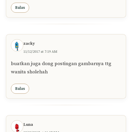
Balas
zacky
11/12/2017 at 7:19 AM
buatkan juga dong postingan gambarnya ttg
wanita sholehah
Balas
Luna