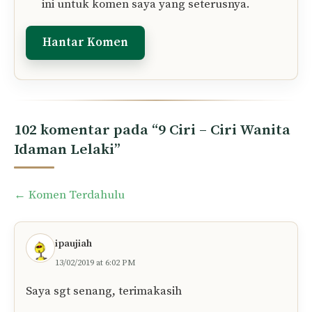
ini untuk komen saya yang seterusnya.
102 komentar pada “9 Ciri – Ciri Wanita
Idaman Lelaki”
Comment
← Komen Terdahulu
navigation
ipaujiah
13/02/2019 at 6:02 PM
Saya sgt senang, terimakasih