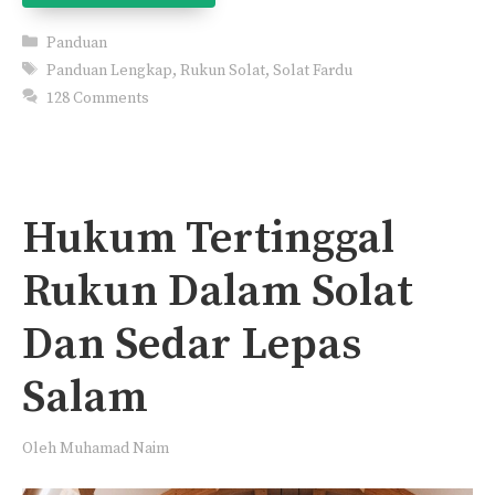
Categories
Panduan
Tags
Panduan Lengkap
,
Rukun Solat
,
Solat Fardu
128 Comments
Hukum Tertinggal
Rukun Dalam Solat
Dan Sedar Lepas
Salam
Oleh
Muhamad Naim