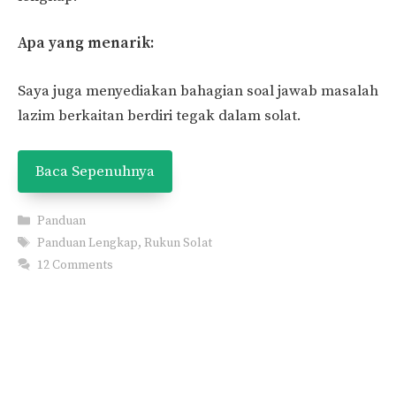
Apa yang menarik:
Saya juga menyediakan bahagian soal jawab masalah
lazim berkaitan berdiri tegak dalam solat.
Baca Sepenuhnya
Categories
Panduan
Tags
Panduan Lengkap
,
Rukun Solat
12 Comments
Page
Page
Page
←
Previous
1
…
6
7