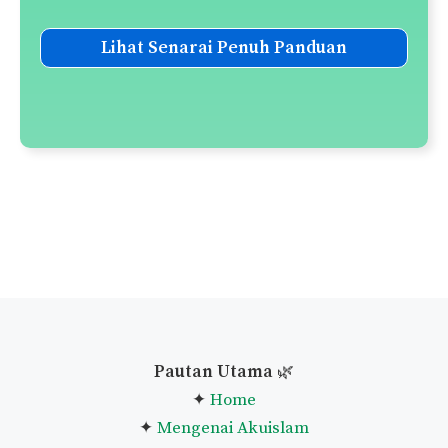
Lihat Senarai Penuh Panduan
Pautan Utama
🌿
✦
Home
✦
Mengenai Akuislam