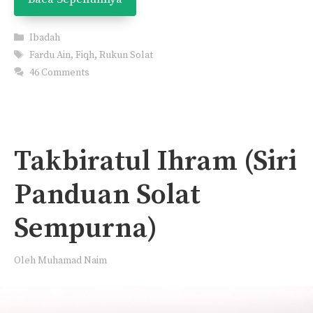
Categories
Ibadah
Tags
Fardu Ain
,
Fiqh
,
Rukun Solat
46 Comments
Takbiratul Ihram (Siri
Panduan Solat
Sempurna)
Oleh
Muhamad Naim