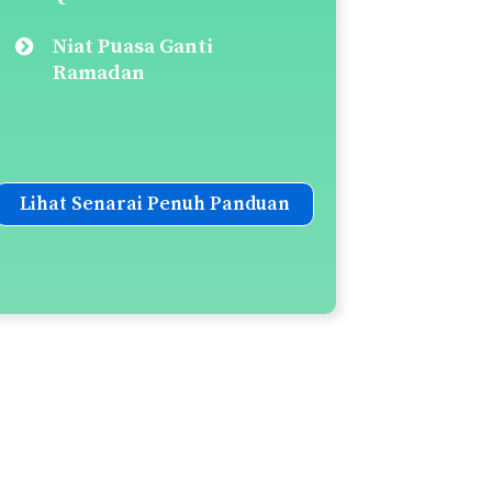
Niat Puasa Ganti
Ramadan
Lihat Senarai Penuh Panduan