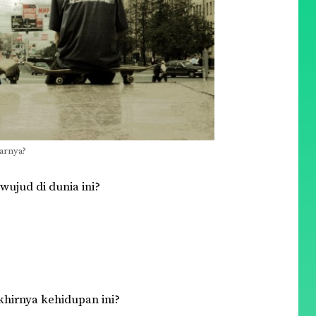
narnya?
wujud
di dunia ini?
khirnya kehidupan ini?