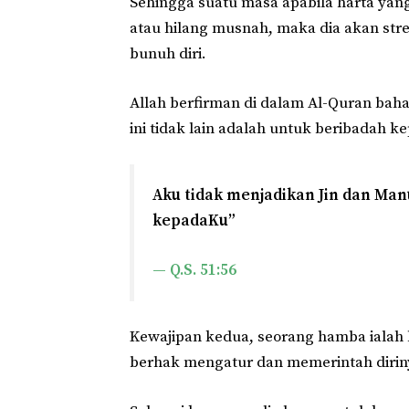
Sehingga suatu masa apabila harta yang
atau hilang musnah, maka dia akan str
bunuh diri.
Allah berfirman di dalam Al-Quran bah
ini tidak lain adalah untuk beribadah 
Aku tidak menjadikan Jin dan Ma
kepadaKu”
— Q.S. 51:56
Kewajipan kedua, seorang hamba ialah
berhak mengatur dan memerintah dirin