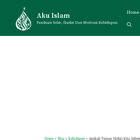
Skip
to
Home
Aku Islam
content
Panduan Solat, Ibadat Dan Motivasi Kehidupan
Home
»
Blog
»
Kehidupan
»
Apakah Tujuan Hidup Kita Sebe