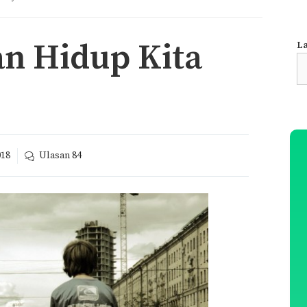
n Hidup Kita
La
S
fo
018
Ulasan
84