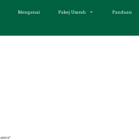
Mengenai
Pakej Umrah
Panduan
narnya?