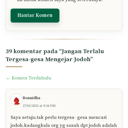
39 komentar pada “Jangan Terlalu
Tergesa-gesa Mengejar Jodoh”
Comment
← Komen Terdahulu
navigation
Rosnidha
27/01/2021 at 9:34 PM
Saya setuju.tak perlu tergesa- gesa mencari
jodoh.kadangkala org yg susah dpt jodoh adalah