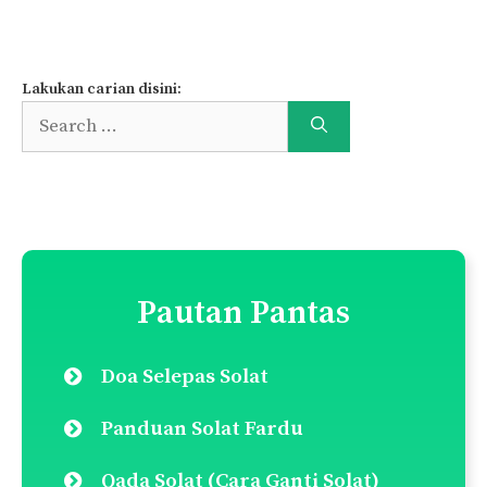
Comment
← Komen Terdahulu
navigation
Lakukan carian disini:
Search
for:
Pautan Pantas
Doa Selepas Solat
Panduan Solat Fardu
Qada Solat (Cara Ganti Solat)