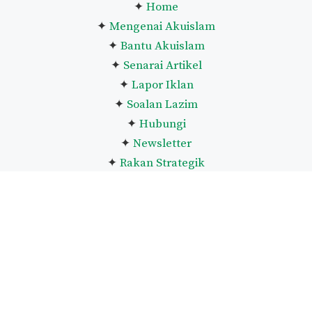
✦
Home
✦
Mengenai Akuislam
✦
Bantu Akuislam
✦
Senarai Artikel
✦
Lapor Iklan
✦
Soalan Lazim
✦
Hubungi
✦
Newsletter
✦
Rakan Strategik
Rakan Strategik 🌲
❈
MK Haramain
❈
Kembara Sufi
Ikuti akuislam
🎏