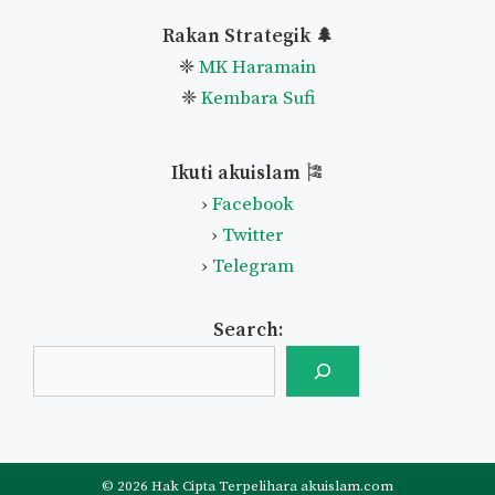
Rakan Strategik 🌲
❈
MK Haramain
❈
Kembara Sufi
Ikuti akuislam
🎏
›
Facebook
›
Twitter
›
Telegram
Search:
© 2026 Hak Cipta Terpelihara akuislam.com