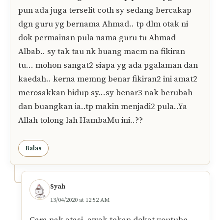
pun ada juga terselit coth sy sedang bercakap
dgn guru yg bernama Ahmad.. tp dlm otak ni
dok permainan pula nama guru tu Ahmad
Albab.. sy tak tau nk buang macm na fikiran
tu… mohon sangat2 siapa yg ada pgalaman dan
kaedah.. kerna memng benar fikiran2 ini amat2
merosakkan hidup sy…sy benar3 nak berubah
dan buangkan ia..tp makin menjadi2 pula..Ya
Allah tolong lah HambaMu ini..??
Balas
Syah
13/04/2020 at 12:52 AM
Cara nak atasi, awak tekan dekat youtube.