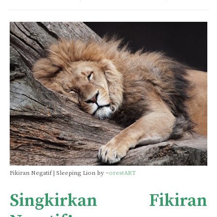
Fikiran Negatif | Sleeping Lion by ~
orestART
Singkirkan Fikiran