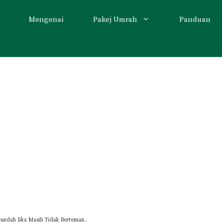
Mengenai
Pakej Umrah
Panduan
Gundah Jika Masih Tidak Berteman..