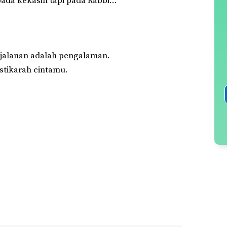
ada kekasih tapi pada Rabbi…
rjalanan adalah pengalaman.
stikarah cintamu.