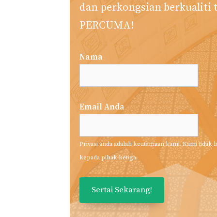
dan perkongsian berkualiti 
PERCUMA!
Nama
Email Anda
Privasi anda adalah keutamaan kami. Kami tida
kepada pihak ketiga.