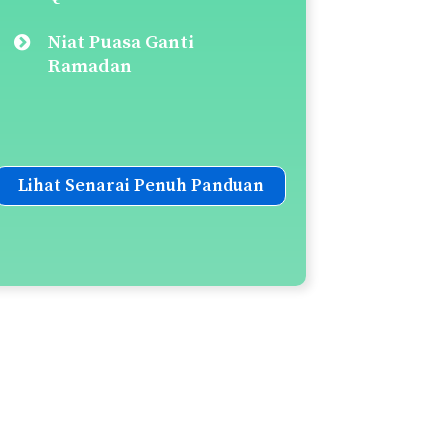
Niat Puasa Ganti
Ramadan
Lihat Senarai Penuh Panduan