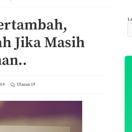
Bertambah,
La
S
fo
h Jika Masih
an..
014
Ulasan
19