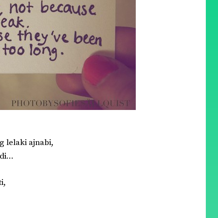
 lelaki ajnabi
,
adi…
i,