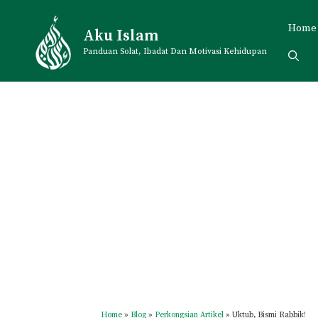
Skip
to
Home
Aku Islam
content
Panduan Solat, Ibadat Dan Motivasi Kehidupan
Home
»
Blog
»
Perkongsian Artikel
»
Uktub, Bismi Rabbik!