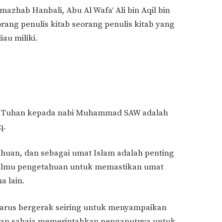
zhab Hanbali, Abu Al Wafa‘ Ali bin Aqil bin
ang penulis kitab seorang penulis kitab yang
au miliki.
eh Tuhan kepada nabi Muhammad SAW adalah
q.
uan, dan sebagai umat Islam adalah penting
 ilmu pengetahuan untuk memastikan umat
a lain.
harus bergerak seiring untuk menyampaikan
ukan sahaja memerintahkan penganutnya untuk