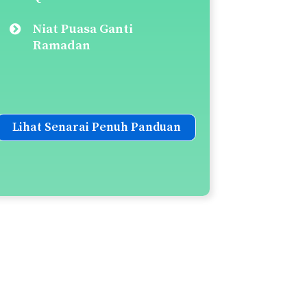
Niat Puasa Ganti
Ramadan
Lihat Senarai Penuh Panduan