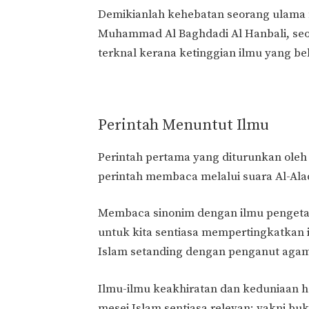
Demikianlah kehebatan seorang ulama ma
Muhammad Al Baghdadi Al Hanbali, seor
terknal kerana ketinggian ilmu yang beli
Perintah Menuntut Ilmu
Perintah pertama yang diturunkan ol
perintah membaca melalui suara Al-Ala
Membaca sinonim dengan ilmu pengetah
untuk kita sentiasa mempertingkatkan
Islam setanding dengan penganut agam
Ilmu-ilmu keakhiratan dan keduniaan 
mesej Islam sentiasa relevan; yakni b