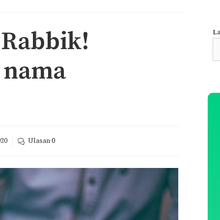
 Rabbik!
La
S
fo
s nama
020
Ulasan
0