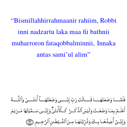
“Bismillahhirrahmaanir rahiim, Robbi
inni nadzartu laka maa fii bathnii
muharroron fataqobbalminnii,
Innaka
antas sami’ul alim”