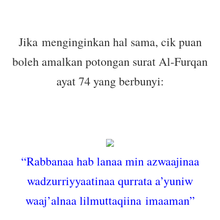
Jika
menginginkan hal sama, cik puan
boleh amalkan potongan surat Al-Furqan
ayat 74 yang berbunyi:
“Rabbanaa hab lanaa min azwaajinaa
wadzurriyyaatinaa qurrata a’yuniw
waaj’alnaa lilmuttaqiina
imaaman”