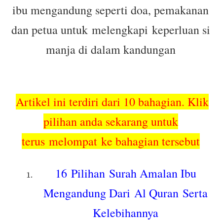
ibu mengandung seperti doa, pemakanan
dan petua untuk melengkapi keperluan si
manja di dalam kandungan
Artikel ini terdiri dari 10 bahagian. Klik
pilihan anda sekarang untuk
terus
melompat ke bahagian tersebut
16
Pilihan
Surah Amalan Ibu
Mengandung Dari
Al Quran
Serta
Kelebihannya