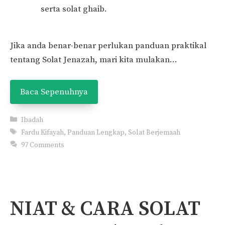
serta solat ghaib.
Jika anda benar-benar perlukan panduan praktikal
tentang Solat Jenazah, mari kita mulakan…
Baca Sepenuhnya
Categories
Ibadah
Tags
Fardu Kifayah
,
Panduan Lengkap
,
Solat Berjemaah
97 Comments
NIAT & CARA SOLAT