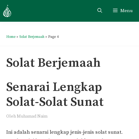
Skip
Menu
to
content
Home
»
Solat Berjemaah
»
Page 4
Solat Berjemaah
Senarai Lengkap
Solat-Solat Sunat
Oleh
Muhamad Naim
Ini adalah senarai lengkap jenis-jenis solat sunat.