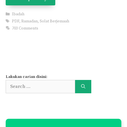
Categories
Ibadah
Tags
PDF
,
Ramadan
,
Solat Berjemaah
703 Comments
Page
Page
Page
←
Previous
1
…
3
4
Lakukan carian disini:
Search
for: