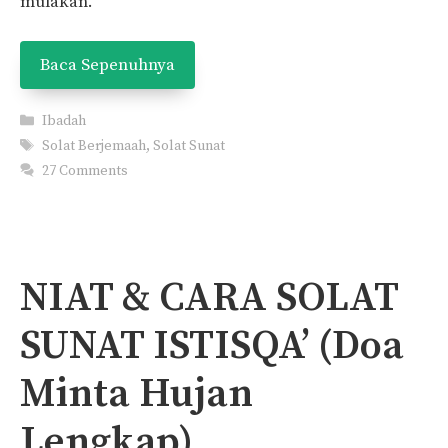
mulakan.
Baca Sepenuhnya
Categories
Ibadah
Tags
Solat Berjemaah
,
Solat Sunat
27 Comments
NIAT & CARA SOLAT
SUNAT ISTISQA’ (Doa
Minta Hujan
Lengkap)