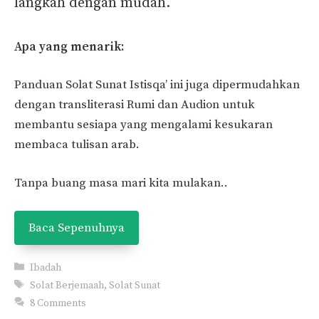
langkah dengan mudah.
Apa yang menarik:
Panduan Solat Sunat Istisqa’ ini juga dipermudahkan
dengan transliterasi Rumi dan Audion untuk
membantu sesiapa yang mengalami kesukaran
membaca tulisan arab.
Tanpa buang masa mari kita mulakan..
Baca Sepenuhnya
Categories
Ibadah
Tags
Solat Berjemaah
,
Solat Sunat
8 Comments