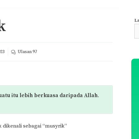
k
La
S
fo
023
Ulasan
97
atu itu lebih berkuasa daripada Allah
.
 dikenali sebagai “musyrik”