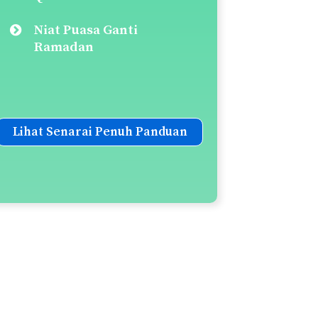
Niat Puasa Ganti
Ramadan
Lihat Senarai Penuh Panduan