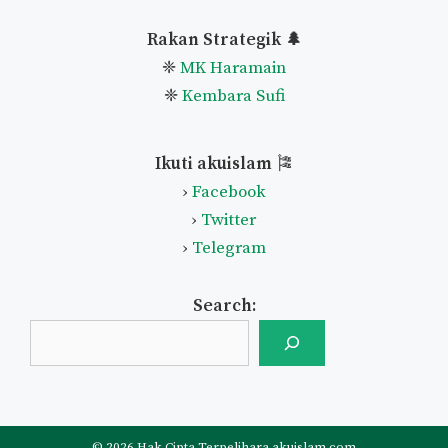
Rakan Strategik 🌲
❈
MK Haramain
❈
Kembara Sufi
Ikuti akuislam
🎏
›
Facebook
›
Twitter
›
Telegram
Search:
© 2026 Hak Cipta Terpelihara akuislam.com