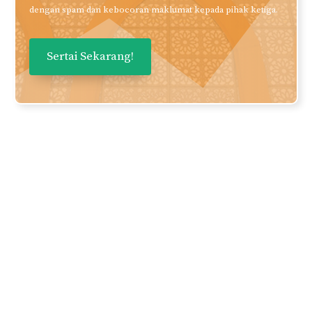
Baca?
Daftarkan nama dan email anda
untuk mendapatkan panduan dan
perkongsian berkualiti terus ke
inbox anda secara PERCUMA!
Nama
Email Anda
Privasi anda adalah keutamaan kami. Kami tidak bertolak ansur