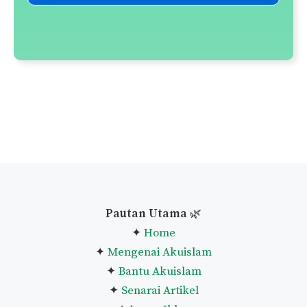
Panduan Solat Sunat Fajar
Senarai Solat-Solat Sunat
Senarai Doa-Doa Harian
Panduan Taubat Nasuha
Panduan Melaksanakan
Qiamullail
Niat Puasa Ganti Ramadan
Lihat Senarai Penuh Panduan