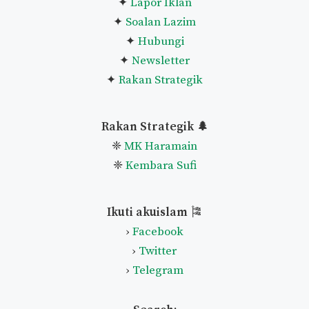
Pautan Utama
🌿
✦
Home
✦
Mengenai Akuislam
✦
Bantu Akuislam
✦
Senarai Artikel
✦
Lapor Iklan