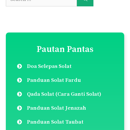
Nama
E-
mel
Simpan nama dan e-mel saya dalam pelayar
ini untuk komen saya yang seterusnya.
Lakukan carian disini:
Search