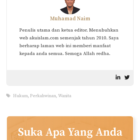
Hukum: Adakah Suami
Hukum Suami Larang Isteri
Berhak Atas Duit Isteri?
Ziarah Ibu Bapa
17 Perkara Yang Isteri
Harus Buat Untuk
Menambat Hati Suami