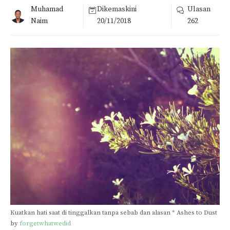
Muhamad
Dikemaskini
Ulasan
Naim
20/11/2018
262
Kuatkan hati saat di tinggalkan tanpa sebab dan alasan * Ashes to Dust
by
forgetwhatwedid