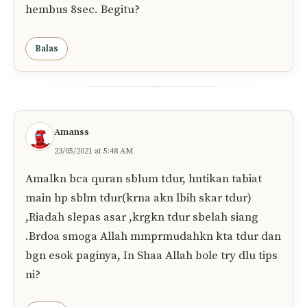
hembus 8sec. Begitu?
Balas
Amanss
23/05/2021 at 5:48 AM
Amalkn bca quran sblum tdur, hntikan tabiat
main hp sblm tdur(krna akn lbih skar tdur)
,Riadah slepas asar ,krgkn tdur sbelah siang
.Brdoa smoga Allah mmprmudahkn kta tdur dan
bgn esok paginya, In Shaa Allah bole try dlu tips
ni?