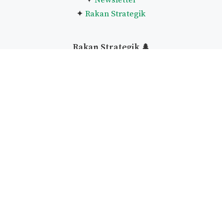
✦
Newsletter
✦
Rakan Strategik
Rakan Strategik 🌲
❈
MK Haramain
❈
Kembara Sufi
Ikuti akuislam
🎏
›
Facebook
›
Twitter
›
Telegram
Search: