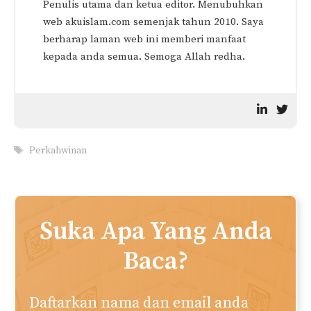
Penulis utama dan ketua editor. Menubuhkan
web akuislam.com semenjak tahun 2010. Saya
berharap laman web ini memberi manfaat
kepada anda semua. Semoga Allah redha.
Tags
Perkahwinan
Suka Apa Yang Anda
Baca?
Daftarkan nama dan email anda