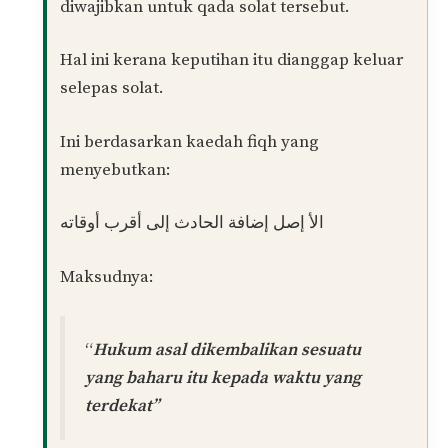
Wassalam,
Perkara ini bergantung pada keyakinan diri
awak sendiri.
Jika awak yakin keputihan itu keluar selepas
solat, maka solat itu sah dan tidak perlu
diqada semula.
Jika awak yakin keluar sewaktu solat, maka
solat batal dan kena qada balik.
Akan tetapi jika awak ragu-ragu dan tidak
yakin kerana ada sahaja kemungkinan keluar
sewaktu solat atau selepas solat, maka tidak
diwajibkan untuk qada solat tersebut.