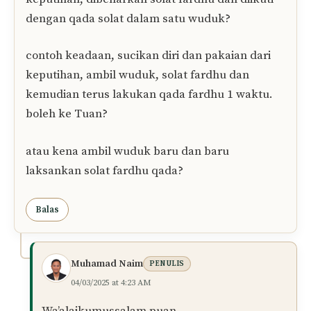
ini untuk komen saya yang seterusnya.
25 komentar pada “Hukum Solat Dengan
Pakaian Yang Terkena Keputihan”
siti
01/03/2025 at 5:35 PM
assalamualaikum Tuan. saya nak tanya, adakah
seseorang perempuan yang ada masalah
keputihan, dibenarkan solat fardhu dan diikuti