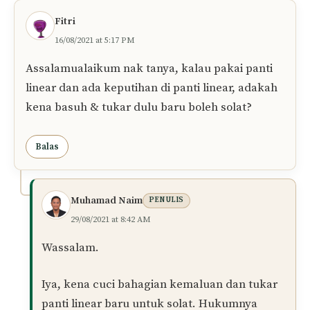
Wallahu a’lam
Balas
Ir
18/11/2021 at 6:41 PM
Baik, terima kasih
Balas