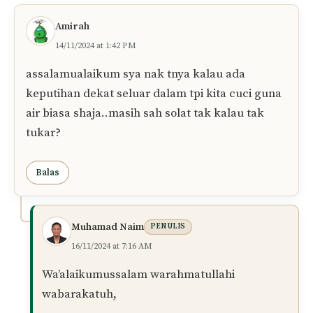
henti (seperti darah istihadhah), puan boleh
mengikuti hukum
orang yang uzur
:
Ambil wuduk setiap kali masuk waktu
solat.
Gunakan wuduk tersebut untuk solat
fardhu dan qada dalam satu waktu,
selagi tiada hadas lain yang
membatalkan.
Wallahu a‘lam. Semoga bermanfaat! 😊
Balas