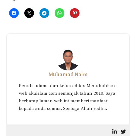
Related
KEPUTIHAN: Hukumnya
Hukum Solat Dengan Baju
Dari Sudut Islam & Ibadah
Yang Terkena Percikan Air
Solat
Jalanan