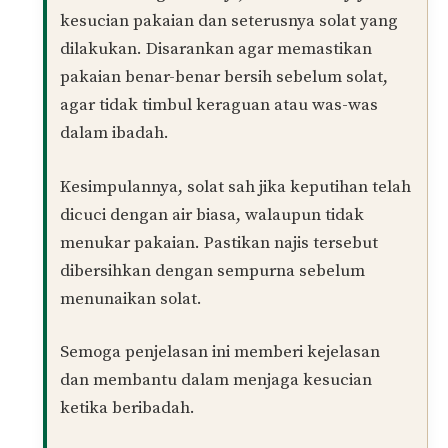
Terima kasih atas soalan yang diajukan.
Dalam fiqh Mazhab Syafi’i, keputihan yang
keluar dari kemaluan wanita (ruthubah al-
farj) dianggap sebagai najis. Oleh itu, jika
terdapat keputihan pada pakaian seperti
seluar dalam, ia perlu dicuci sebelum
digunakan untuk solat. Membersihkannya
dengan air biasa sudah memadai untuk
menghilangkan najis tersebut. Jadi, jika
keputihan telah dicuci dengan air biasa,
pakaian tersebut dianggap suci, dan solat
adalah sah.
Namun, jika keputihan tidak dicuci atau
dibiarkan begitu sahaja, ia boleh menjejaskan