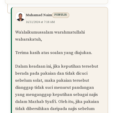
Wallahu a’lam.
Balas
Najihah
14/04/2024 at 7:54 PM
Assalamualaikum saya sudah mencuci
keputihan pada kemaluan tapi saya tak cuci di
pakaian saya. Saya baru perasan apabila selesai
solat. Apakah solat saya sah atau perlu diulang
semula?
Balas