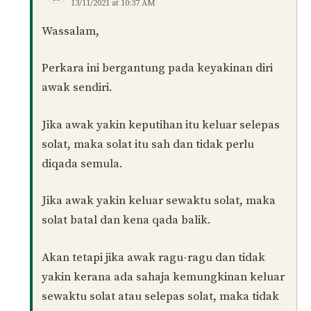
Balas
Ir
12/11/2021 at 11:17 PM
Assalamualaikum,
Bagaimana pula jika tidak pasti sama ada
keputihan keluar ketika solat atau selepas solat?
Balas
Muhamad Naim
PENULIS
13/11/2021 at 10:37 AM