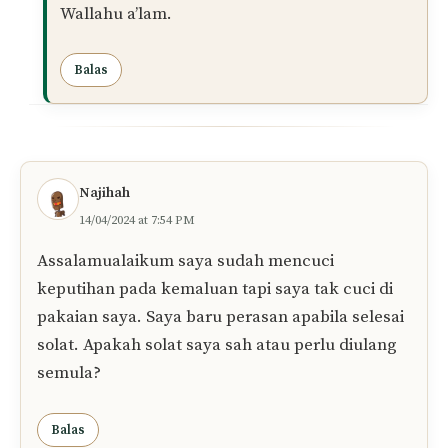
kesucian pakaian dan seterusnya solat yang
dilakukan. Disarankan agar memastikan
pakaian benar-benar bersih sebelum solat,
agar tidak timbul keraguan atau was-was
dalam ibadah.
Kesimpulannya, solat sah jika keputihan telah
dicuci dengan air biasa, walaupun tidak
menukar pakaian. Pastikan najis tersebut
dibersihkan dengan sempurna sebelum
menunaikan solat.
Semoga penjelasan ini memberi kejelasan
dan membantu dalam menjaga kesucian
ketika beribadah.