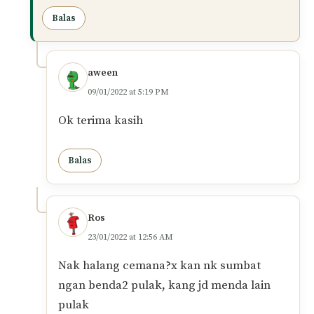
masih sah solat? Terima kasih.
Balas
Muhamad Naim
PENULIS
08/01/2022 at 6:40 PM
Wassalam,
Solat sah kalau keputihan itu tidak terkeluar
masa solat. Kalau lepas solat tu awak check
ada keputihan yang keluar, maka batal solat
tadi tu. Oleh itu langkah selamat adalah
memakai pantyliner atau kain atau apa-apa
yang menghalang keputihan dari keluar.