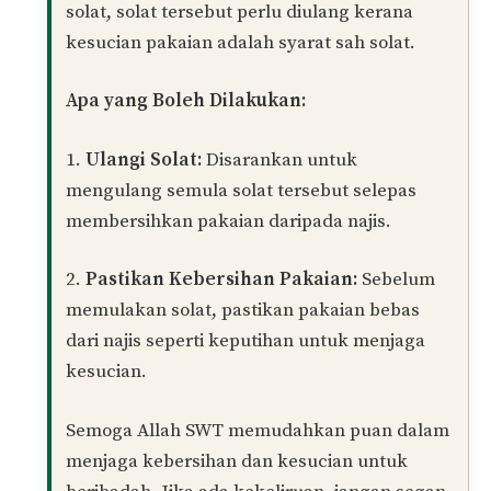
Muhamad Naim
PENULIS
16/11/2024 at 7:18 AM
Wa’alaikumussalam warahmatullahi
wabarakatuh,
Terima kasih atas soalan yang diajukan.
Dalam keadaan ini, jika keputihan tersebut
berada pada pakaian dan tidak dicuci
sebelum solat, maka pakaian tersebut
dianggap tidak suci menurut pandangan
yang menganggap keputihan sebagai najis
dalam Mazhab Syafi’i. Oleh itu, jika pakaian
tidak dibersihkan daripada najis sebelum
solat, solat tersebut perlu diulang kerana