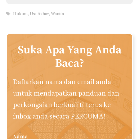
Hukum Solat Dengan
Pakaian Ketat
Muhamad Naim
Penulis utama dan ketua editor. Menubuhkan
web akuislam.com semenjak tahun 2010. Saya
berharap laman web ini memberi manfaat
kepada anda semua. Semoga Allah redha.