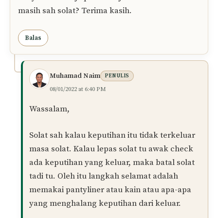
untuk bertanya, dan semoga ibadah puan
diterima oleh Allah SWT.
Wallahu a’lam.
Balas
aween
08/01/2022 at 3:15 PM
Assalamualaikum, saya nk tanya kalau ikut cara
bg org yg keluar keputihan perlu pakai
pantyliner sebelum solat, tapi kalau tk pakai ia,
hanya basuh saja pada faraj dan wudhu adakah