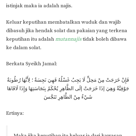
istinjak maka ia adalah najis.
Keluar keputihan membatalkan wuduk dan wajib
dibasuh jika hendak solat dan pakaian yang terkena
keputihan itu adalah
mutannajis
tidak boleh dibawa
ke dalam solat.
Berkata Syeikh Jamal:
فَإِنْ خَرَجَتْ مِنْ مَحِلٍّ لَا يَجِبُ غَسْلُهُ فَهِيَ نَجِسَةٌ ؛ لِأَنَّهَا رُطُوبَةٌ
جَوْفِيَّةٌ وَهِيَ إذَا خَرَجَتْ إلَى الظَّاهِرِ يُحْكَمُ بِنَجَاسَتِهَا وَإِذَا لَاقَاهَا
شَيْءٌ مِنْ الطَّاهِرِ تَنَجَّسَ
Ertinya:
Maka jika keputihan itu keluar ia dari kawasan