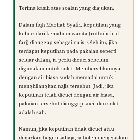
Amirah
14/11/2024 at 1:42 PM
assalamualaikum sya nak tnya kalau ada
keputihan dekat seluar dalam tpi kita cuci guna
air biasa shaja..masih sah solat tak kalau tak
tukar?
Balas
Muhamad Naim
PENULIS
16/11/2024 at 7:16 AM
Wa’alaikumussalam warahmatullahi
wabarakatuh,