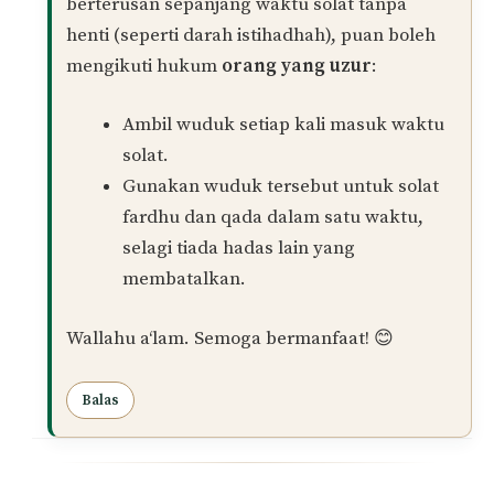
keputihan terkena pakaian.
Ambil wuduk
apabila masuk waktu
solat.
Solat fardhu dan terus lakukan
solat qada’ dalam satu wuduk
, selagi
mana tidak berlaku perkara yang
membatalkan wuduk seperti keluar
angin atau membuang air.
Namun,
jika keputihan keluar semasa
solat atau selepas selesai solat fardhu
,
wuduk dikira batal dan perlu
mengambil
wuduk semula
untuk solat yang seterusnya.
Jika puan mengalami keputihan yang
berterusan sepanjang waktu solat tanpa