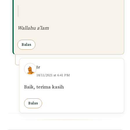
Hal ini kerana keputihan itu dianggap keluar
selepas solat.
Ini berdasarkan kaedah fiqh yang
menyebutkan:
الأ إصل إضافة الحادث إلى أقرب أوقاته
Maksudnya:
“
Hukum asal dikembalikan sesuatu
yang baharu itu kepada waktu yang
terdekat”