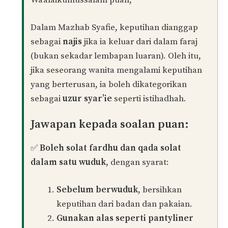
dengan qada solat dalam satu wuduk?
contoh keadaan, sucikan diri dan pakaian dari
keputihan, ambil wuduk, solat fardhu dan
kemudian terus lakukan qada fardhu 1 waktu.
boleh ke Tuan?
atau kena ambil wuduk baru dan baru
laksankan solat fardhu qada?
Balas
Muhamad Naim
PENULIS
04/03/2025 at 4:23 AM
Wa’alaikumussalam puan,