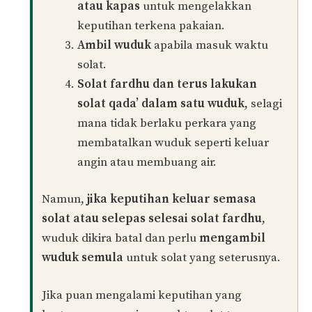
Dalam Mazhab Syafie, keputihan dianggap
sebagai
najis
jika ia keluar dari dalam faraj
(bukan sekadar lembapan luaran). Oleh itu,
jika seseorang wanita mengalami keputihan
yang berterusan, ia boleh dikategorikan
sebagai
uzur syar’ie
seperti istihadhah.
Jawapan kepada soalan puan:
✅
Boleh solat fardhu dan qada solat
dalam satu wuduk
, dengan syarat:
Sebelum berwuduk
, bersihkan
keputihan dari badan dan pakaian.
Gunakan alas seperti pantyliner
atau kapas
untuk mengelakkan