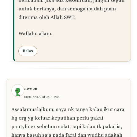
kesucian pakaian adalah syarat sah solat.
Apa yang Boleh Dilakukan:
1.
Ulangi Solat:
Disarankan untuk
mengulang semula solat tersebut selepas
membersihkan pakaian daripada najis.
2.
Pastikan Kebersihan Pakaian:
Sebelum
memulakan solat, pastikan pakaian bebas
dari najis seperti keputihan untuk menjaga
kesucian.
Semoga Allah SWT memudahkan puan dalam
menjaga kebersihan dan kesucian untuk
beribadah. Jika ada kekeliruan, jangan segan