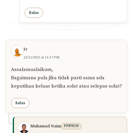
Balas
aween
09/01/2022 at 5:19 PM
Ok terima kasih
Balas
Ros
23/01/2022 at 12:56 AM
Nak halang cemana?x kan nk sumbat
ngan benda2 pulak, kang jd menda lain
pulak