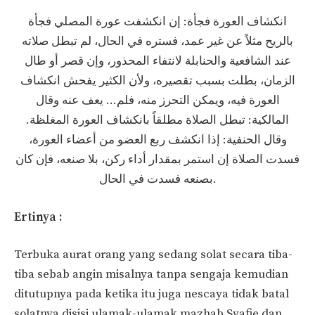
انكشاف العورة فجأة: إن انكشفت عورة المصلي فجأة
بالريح مثلاً عن غير عمد، فستره في الحال، لم تبطل صلاته
عند الشافعية والحنابلة لانتفاء المحذور، وإن قصر أو طال
الزمان، بطلت بسبب تقصيره، ولأن الكثير يفحش انكشاف
العورة فيه، ويمكن التحرز منه، فلم… يعف عنه وقال
المالكية: تبطل الصلاة مطلقاً بانكشاف العورة المغلظة.
وقال الحنفية: إذا انكشف ربع العضو من أعضاء العورة،
فسدت الصلاة إن استمر بمقدار أداء ركن، بلا صنعه، فإن كان
بصنعه فسدت في الحال.
Ertinya :
Terbuka aurat orang yang sedang solat secara tiba-
tiba sebab angin misalnya tanpa sengaja kemudian
ditutupnya pada ketika itu juga nescaya tidak batal
solatnya disisi ulamak-ulamak mazhab Syafie dan