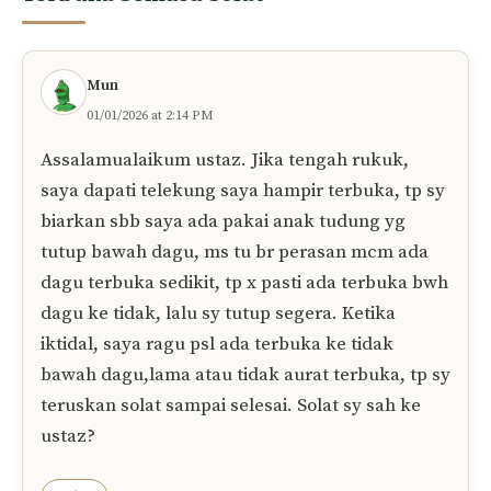
Nama
E-
mel
Simpan nama dan e-mel saya dalam pelayar
ini untuk komen saya yang seterusnya.
39 komentar pada “Hukum Aurat
Terbuka Semasa Solat”