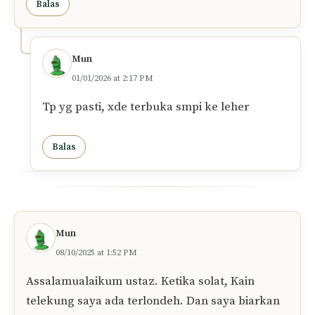
Mun
01/01/2026 at 2:14 PM
Assalamualaikum ustaz. Jika tengah rukuk,
saya dapati telekung saya hampir terbuka, tp sy
biarkan sbb saya ada pakai anak tudung yg
tutup bawah dagu, ms tu br perasan mcm ada
dagu terbuka sedikit, tp x pasti ada terbuka bwh
dagu ke tidak, lalu sy tutup segera. Ketika
iktidal, saya ragu psl ada terbuka ke tidak
bawah dagu,lama atau tidak aurat terbuka, tp sy
teruskan solat sampai selesai. Solat sy sah ke
ustaz?
Balas