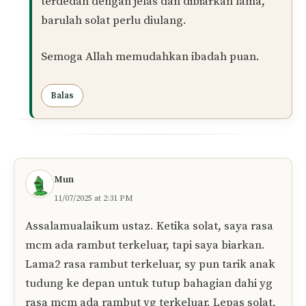
Insya-Allah
solat puan sah
.
Jika telekung terlondeh tetapi aurat masih
tertutup oleh jubah dan stokin, solat kekal
sah.
Jika tidak pasti sama ada aurat terbuka,
pegang kaedah: yakin tidak hilang dengan
syak. Solat tidak perlu qada’.
Andaian aurat terselak sedikit, tanpa sengaja
dan segera tertutup semula (contoh oleh
jubah/stokin) tidak membatalkan solat.
Hanya jika yakin aurat yang wajib ditutup
terdedah dengan jelas dan dibiarkan lama,