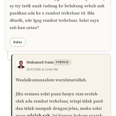
barulah solat perlu diulang.
Semoga Allah memudahkan ibadah puan.
Balas
Mun
11/07/2025 at 2:31 PM
Assalamualaikum ustaz. Ketika solat, saya rasa
mcm ada rambut terkeluar, tapi saya biarkan.
Lama2 rasa rambut terkeluar, sy pun tarik anak
tudung ke depan untuk tutup bahagian dahi yg
rasa mcm ada rambut yg terkeluar. Lepas solat,