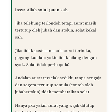
dan saya dah pakai stokin. Ketika solat, saya
cuma rasa di bahagian kaki kanan ada rasa
terselak, tapi lepas check mmg xde yg terselak.
Setelah saya bangun nak lipat telekung, saya
dapati kain ada terselak di kaki kiri. Cuma saya x
pasti aurat saya ada terdedah ketika solat atau
x. Adakah solat saya sah ustaz? Ke kena qada
balik solat?
Balas
Muhamad Naim
PENULIS
20/10/2025 at 5:00 PM
Wa‘alaikumussalam warahmatullāh.