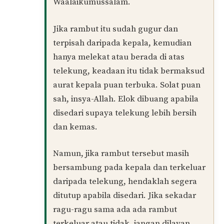
Balas
Mun
11/07/2026 at 10:48 AM
Assalamualaikum ustaz. Jika kita rasa
macam ada rambut gugur, tapi yakin
rambut gugur ada pada telekung, dan
biarkan rambut gugur itu, sah ke solat?
Balas
Muhamad Naim (Admin)
PENULIS
24/07/2026 at 8:28 AM
Waalaikumussalam.