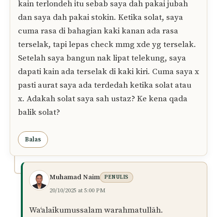
Mun
01/01/2026 at 2:17 PM
Tp yg pasti, xde terbuka smpi ke leher
Balas
Mun
08/10/2025 at 1:52 PM
Assalamualaikum ustaz. Ketika solat, Kain
telekung saya ada terlondeh. Dan saya biarkan
kain terlondeh itu sebab saya dah pakai jubah