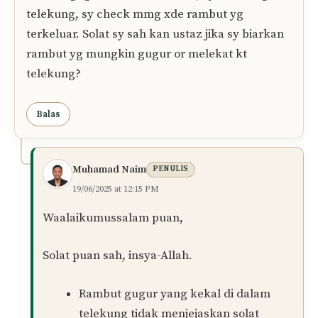
keraguan tersebut.
Wallāhu a‘lam.
Balas
Mun
12/06/2025 at 2:18 PM
Assalamualaikum ustaz. Jika tgh solat mcm
nmpk ada rambut, tp sy biarkan, bila sy sapu
dgn tgn tanpa tarik telekung atau ank telekung,
baru hilang rambut tu. Maka saya fikir mungkin
rambut gugur. Bila selesai solat, sy x buka lg ank