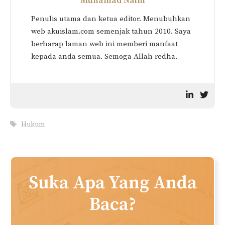
Hukum Rambut Terkeluar
Hukum Sujud Nampak
Masa Solat (Wanita)
Tumit Ketika Solat Bagi
Wanita
Hukum Solat Pakai Sarung
Tangan & Seluar Tiga Suku
Muhamad Naim