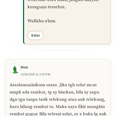
Jika rambut itu sudah gugur dan
terpisah daripada kepala, kemudian
hanya melekat atau berada di atas
telekung, keadaan itu tidak bermaksud
aurat kepala puan terbuka. Solat puan
sah, insya-Allah. Elok dibuang apabila
disedari supaya telekung lebih bersih
dan kemas.
Namun, jika rambut tersebut masih
bersambung pada kepala dan terkeluar
daripada telekung, hendaklah segera
ditutup apabila disedari. Jika sekadar
ragu-ragu sama ada ada rambut
terkeluar atau tidak, jangan dilayan