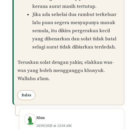
telekung, sy check mmg xde rambut yg
terkeluar. Solat sy sah kan ustaz jika sy biarkan
rambut yg mungkin gugur or melekat kt
telekung?
Balas
Muhamad Naim
PENULIS
19/06/2025 at 12:15 PM
Waalaikumussalam puan,
Solat puan sah, insya-Allah.
Rambut gugur yang kekal di dalam
telekung tidak menjejaskan solat