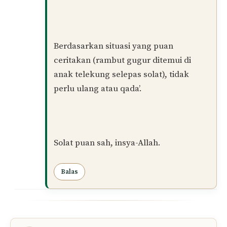
Semasa solat, jika terasa seolah-olah
ada rambut di bawah dagu lalu puan
terus rapatkan/tutup, tindakan itu
sudah mencukupi. Dalam mazhab
Syafie, jika aurat terselak seketika
tanpa sengaja lalu segera ditutup, solat
tidak batal.
Keraguan semata-mata (was-was) tidak
diambil kira. Solat hanya perlu diulang
jika puan yakin rambut yang masih
melekat di kepala benar-benar
terdedah dalam tempoh yang nyata
sepanjang solat.