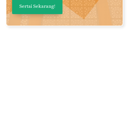
Daftarkan nama dan email anda
untuk mendapatkan panduan dan
perkongsian berkualiti terus ke
inbox anda secara PERCUMA!
Nama
Email Anda
Privasi anda adalah keutamaan kami. Kami tidak bertolak ansur
dengan spam dan kebocoran maklumat kepada pihak ketiga.