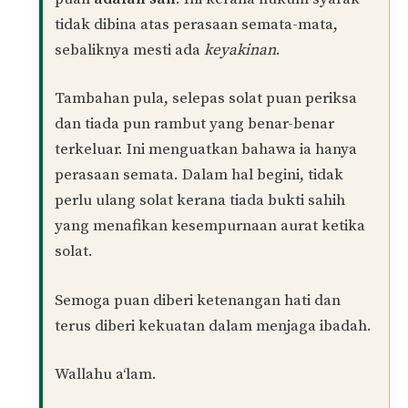
sy try tarik anak tudung ke belakang sebab nak
pastikan ada ke x rambut terkeluar td. Bila
ditarik, xde lgsg rambut terkeluar. Solat saya
sah kan ustaz?
Balas
Muhamad Naim
PENULIS
15/07/2025 at 12:06 PM
Waalaikumussalam warahmatullah.
Jika semasa solat puan hanya
rasa
seolah-
olah ada rambut terkeluar, tetapi tidak pasti
dan tidak nampak dengan jelas, maka solat
puan
adalah sah
. Ini kerana hukum syarak