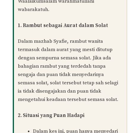
Mun
30/12/2024 at 10:14 AM
Assalamualaikum Ustaz. Semasa solat maghrib,
mmg rasa mcm rambut keluar ketika solat, tp x
pasti. Maka sy terus teruskan solat
Maka sy pun Lps solat, zikir Dan bc al-quran sy
x check pun. Tp bila dh dgr Azan isyak, nk
betulkan telekung, tiba ada rambut terkeluar 2
helai. Adakah sy kena qada blk solat maghrib?
Balas
Muhamad Naim
PENULIS
30/12/2024 at 11:50 AM
Waalaikumsalam warahmatullahi