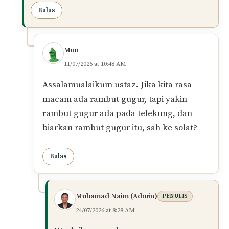
tidak dibina atas perasaan semata-mata,
sebaliknya mesti ada
keyakinan
.
Tambahan pula, selepas solat puan periksa
dan tiada pun rambut yang benar-benar
terkeluar. Ini menguatkan bahawa ia hanya
perasaan semata. Dalam hal begini, tidak
perlu ulang solat kerana tiada bukti sahih
yang menafikan kesempurnaan aurat ketika
solat.
Semoga puan diberi ketenangan hati dan
terus diberi kekuatan dalam menjaga ibadah.
Wallahu a‘lam.