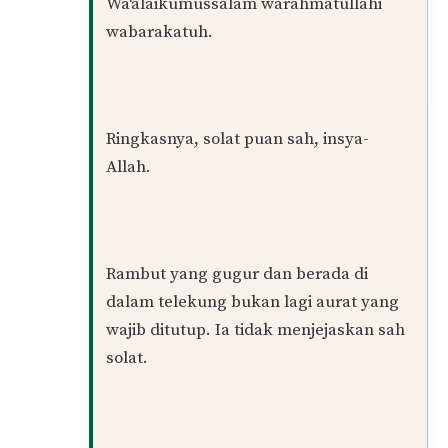
Assalamualaikum ustaz. Ketika solat, saya
rasa macam ada rambut di bawah dagu,
saya dah tutup, tp dia still ada lg rambut.
Saya pk tu mungkin benang anak
telekung or rambut gugur di ank
telekung. Lps solat sy check mmg ada
rambut gugur di anak telekung. Solat saya
sah ke ustaz? Ke kena ulang or qada
semula solat.
Balas
Muhamad Naim
PENULIS
13/09/2025 at 12:00 PM
Wa‘alaikumussalam warahmatullahi