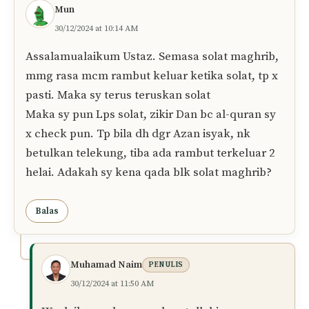
Berdasarkan situasi yang puan
ceritakan (rambut gugur ditemui di
anak telekung selepas solat), tidak
perlu ulang atau qada’.
Solat puan sah, insya-Allah.
Balas