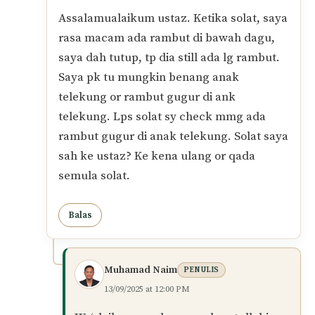
kerana aurat masih tertutup.
Jika ada sehelai dua rambut terkeluar
lalu puan segera menyapunya masuk
semula, itu dikira pergerakan kecil
yang dibenarkan dan solat tidak batal
selagi aurat tidak dibiarkan terdedah.
Teruskan solat dengan yakin; elakkan was-
was yang boleh mengganggu khusyuk.
Wallahu a‘lam.
Balas
Mun
10/09/2025 at 12:04 AM