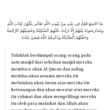
مَا اجْتَمَعَ قَوْمٌ فِي بَيْتٍ مِنْ بُيُوتِ اللَّهِ تَعَالَى يَتْلُوْنَ كِتَابَ اللَّهِ
ويَتَدَارَسُونَهُ بَيْنَهُمْ إِلَّا نَزَلَتْ عَلَيْهِمُ السَّكِيْنَةُ وَغَشِيَتْهُمُ الرَّحْمَةُ
وَحَفَّتْهُمُ الْمَلَائِكَةُ وَذَكَرَهُمُ اللَّهُ فِيمَنْ عِنْدَهُ
Tidaklah berkumpul orang-orang pada
satu masjid dari sekelian masjid mereka
membaca akan Al-Quran dan saling
membacakan sesama mereka itu
melainkan akan turun atas mereka itu
ketenangan dan akan meratai atas mereka
itu rahmat dan akan mengelilingi mereka
itu oleh para malaikat dan Allah akan