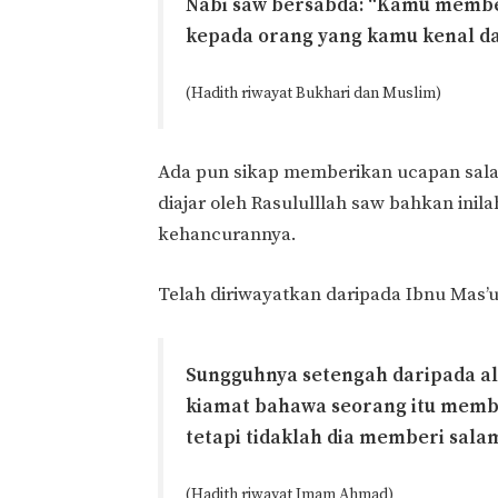
Nabi saw bersabda: “Kamu memb
kepada orang yang kamu kenal da
(Hadith riwayat Bukhari dan Muslim)
Ada pun sikap memberikan ucapan sala
diajar oleh Rasululllah saw bahkan inil
kehancurannya.
Telah diriwayatkan daripada Ibnu Mas’u
Sungguhnya setengah daripada a
kiamat bahawa seorang itu membe
tetapi tidaklah dia memberi sala
(Hadith riwayat Imam Ahmad)