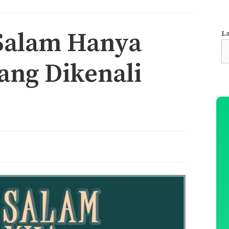
Salam Hanya
La
S
fo
ang Dikenali