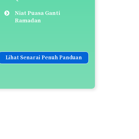
Niat Puasa Ganti
Ramadan
Lihat Senarai Penuh Panduan