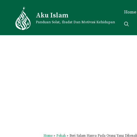
Skip
to
Home
Aku Islam
content
Panduan Solat, Ibadat Dan Motivasi Kehidupan
Home
»
Fekah
»
Beri Salam Hanya Pada Orang Yang Dikenal