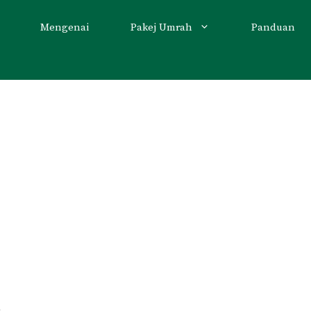
Mengenai
Pakej Umrah
Panduan
i