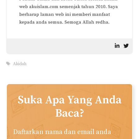
web akuislam.com semenjak tahun 2010. Saya
berharap laman web ini memberi manfaat
kepada anda semua. Semoga Allah redha.
Tags
Akidah
Suka Apa Yang Anda
Baca?
Daftarkan nama dan email anda