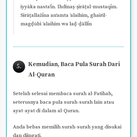
iyyāka nasta‘īn. Ihdinaṣ-ṣirāṭal-mustaqīm.
Sirāṭallażīna an‘amta ‘alaihim, ghairil-
magḍūbi ‘alaihim wa laḍ-ḍāllīn
Kemudian, Baca Pula Surah Dari
5.
Al-Quran
Setelah selesai membaca surah al-Fatihah,
seterusnya baca pula surah-surah lain atau
ayat-ayat di dalam al-Quran.
Anda bebas memilih surah-surah yang disukai
dan diingati.