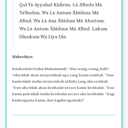
Qul Yā Ayyuhal-Kāfirūn. Lā A‘Budu Mā
Ta‘Budūn. Wa Lā Antum ‘Ābidūna Mā
A‘Bud. Wa Lā Ana ‘Ābidum Mā ‘Abattum.
Wa Lā Antum ‘Ābidūna Mā A‘Bud. Lakum
Dīnukum Wa Liya Dīn
Maksudnya:
Katakanlah (wahai Muhammad): “Hai orang-orang kafir!
“Aku tidak akan menyembah apa yang kamu sembah. “Dan
kamu tidak mahu menyembah (Allah) yang aku sembah.
“Dan aku tidak akan beribadat secara kamu beribadat. “Dan
kamu pula tidak mahu beribadat secara aku beribadat. “Bagi
kamu ugama kamu, dan bagiku ugamaku”.