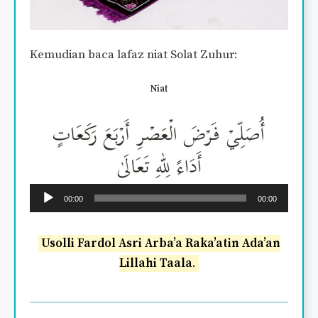
Kemudian baca lafaz niat Solat Zuhur:
Niat
Audio
00:00
00:00
Player
Usolli Fardol Asri Arba’a Raka’atin Ada’an
Lillahi Taala
.