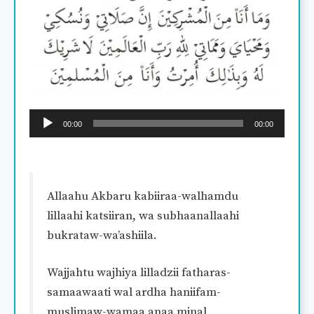
Audio
00:00
00:00
Player
Allaahu Akbaru kabiiraa-walhamdu
lillaahi katsiiran, wa subhaanallaahi
bukrataw-wa’ashiila.
Wajjahtu wajhiya lilladzii fatharas-
samaawaati wal ardha haniifam-
muslimaw-wamaa anaa minal