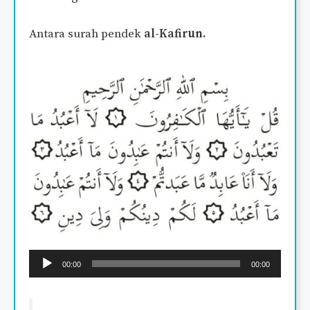
Antara surah pendek
al-Kafirun.
Audio
00:00
00:00
Player