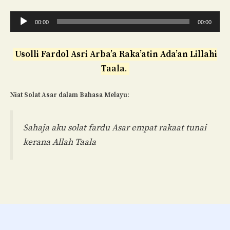
Audio
00:00
00:00
Player
Usolli Fardol Asri Arba’a Raka’atin Ada’an Lillahi
Taala
.
Niat Solat Asar dalam Bahasa Melayu:
Sahaja aku solat fardu Asar empat rakaat tunai
kerana Allah Taala