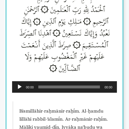
Audio
00:00
00:00
Player
Bismillāhir-raḥmānir-raḥīm. Al-ḥamdu
lillāhi rabbil-‘ālamīn. Ar-raḥmānir-raḥīm.
Māliki yaumid-dīn. Iyyāka na‘budu wa