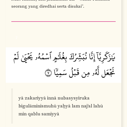
seorang yang diredhai serta disukai”.
7
yā zakariyyā innā nubasysyiruka
bigulāminismuhū yaḥyā lam naj‘al lahū
min qablu samiyyā