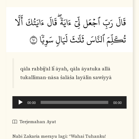
qāla rabbij‘al lī āyah, qāla āyatuka allā
tukalliman-nāsa ṡalāṡa layālin sawiyyā
Audio
00:00
00:00
Player
Terjemahan Ayat
Nabi Zakaria merayu lagi: “Wahai Tuhanku!