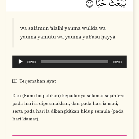
wa salāmun ‘alaihi yauma wulida wa
yauma yamūtu wa yauma yub‘aṡu ḥayyā
Audio
00:00
00:00
Player
Terjemahan Ayat
Dan (Kami limpahkan) kepadanya selamat sejahtera
pada hari ia diperanakkan, dan pada hari ia mati,
serta pada hari ia dibangkitkan hidup semula (pada
hari kiamat).