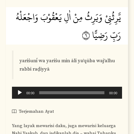
yariṡunī wa yariṡu min āli ya‘qūba waj‘alhu
rabbi raḍiyyā
Audio
00:00
00:00
Player
Terjemahan Ayat
Yang layak mewarisi daku, juga mewarisi keluarga
Nabi Yaakub, dan jadikanlah dia – wahai Tuhanku