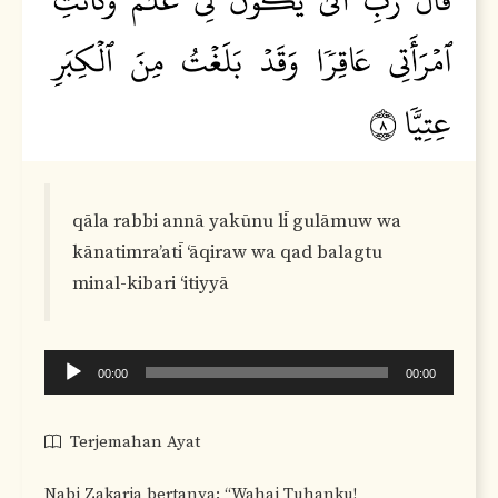
qāla rabbi annā yakūnu lī gulāmuw wa
kānatimra’atī ‘āqiraw wa qad balagtu
minal-kibari ‘itiyyā
Audio
00:00
00:00
Player
Terjemahan Ayat
Nabi Zakaria bertanya: “Wahai Tuhanku!