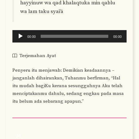
hayyinuw wa qad khalaqtuka min qablu
wa lam taku syai’ā
Audio
00:00
00:00
Player
Terjemahan Ayat
Penyeru itu menjawab: Demikian keadaannya –
janganlah dihairankan, Tuhanmu berfirman, “Hal
itu mudah bagiKu kerana sesungguhnya Aku telah
menciptakanmu dahulu, sedang engkau pada masa
itu belum ada sebarang apapun.”
10