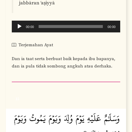
jabbāran ‘aṣiyyā
Audio
00:00
00:00
Player
Terjemahan Ayat
Dan ia taat serta berbuat baik kepada ibu bapanya,
dan ia pula tidak sombong angkuh atau derhaka.
15