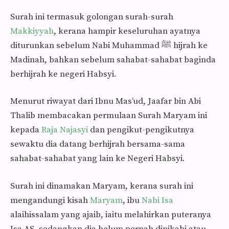
Surah ini termasuk golongan surah-surah
Makkiyyah
, kerana ham­pir keseluruhan ayatnya
diturunkan sebelum Nabi Muhammad ﷺ hijrah ke
Madinah, bahkan se­belum sahabat-sahabat baginda
berhijrah ke negeri Habsyi.
Menurut riwayat dari Ibnu Mas’ud, Jaafar bin Abi
Thalib membacakan permulaan Surah Maryam ini
kepada
Raja Najasyi
dan pengikut-pengikut­nya
sewaktu dia datang berhijrah bersama-sama
sahabat-sahabat yang lain ke Negeri Habsyi.
Surah ini dinamakan Maryam, kerana surah ini
mengandungi kisah
Maryam
, ibu
Nabi Isa
alaihissalam yang ajaib, iaitu melahirkan puteranya
Isa AS, sedangkan dia belum pernah dinikahi atau