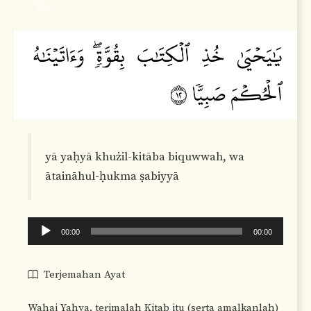
12
yā yaḥyā khużil-kitāba biquwwah, wa
ātaināhul-ḥukma ṣabiyyā
Audio
00:00
00:00
Player
Terjemahan Ayat
Wahai Yahya, terimalah Kitab itu (serta amalkanlah)