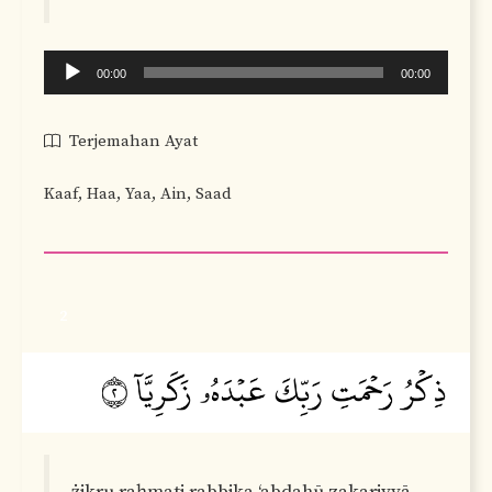
Audio
00:00
00:00
Player
Terjemahan Ayat
Kaaf, Haa, Yaa, Ain, Saad
2
żikru raḥmati rabbika ‘abdahū zakariyyā