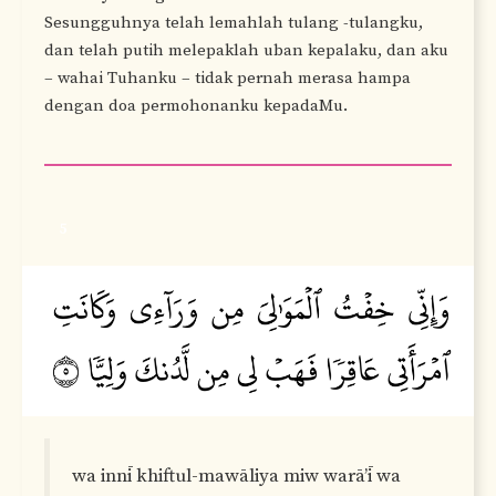
Sesungguhnya telah lemahlah tulang -tulangku,
dan telah putih melepaklah uban kepalaku, dan aku
– wahai Tuhanku – tidak pernah merasa hampa
dengan doa permohonanku kepadaMu.
5
wa innī khiftul-mawāliya miw warā’ī wa