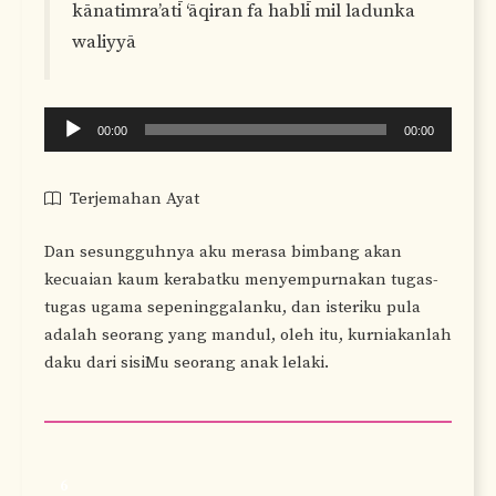
kānatimra’atī ‘āqiran fa hablī mil ladunka
waliyyā
Audio
00:00
00:00
Player
Terjemahan Ayat
Dan sesungguhnya aku merasa bimbang akan
kecuaian kaum kerabatku menyempurnakan tugas-
tugas ugama sepeninggalanku, dan isteriku pula
adalah seorang yang mandul, oleh itu, kurniakanlah
daku dari sisiMu seorang anak lelaki.
6