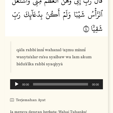
qāla rabbi innī wahanal-‘aẓmu minnī
wasyta‘alar-ra’su syaibaw wa lam akum
bidu‘ā’ika rabbi syaqiyyā
Audio
00:00
00:00
Player
Terjemahan Ayat
Ia merayu dengan berkata: Wahai Tuhanku!