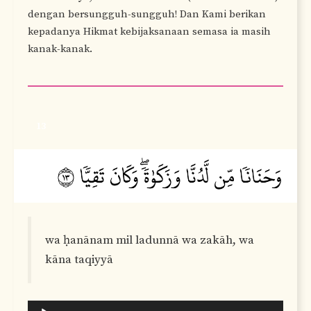
dengan bersungguh-sungguh! Dan Kami berikan
kepadanya Hikmat kebijaksanaan semasa ia masih
kanak-kanak.
13
wa ḥanānam mil ladunnā wa zakāh, wa
kāna taqiyyā
Audio