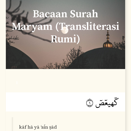
Bacaan Surah
Maryam (Transliterasi
Rumi)
1
kāf hā yā ‘aīn ṣād