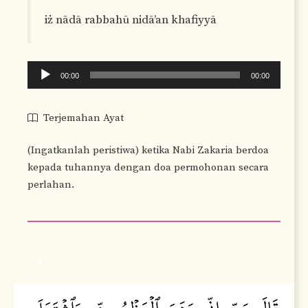
iż nādā rabbahū nidā’an khafiyyā
Audio
00:00
00:00
Player
Terjemahan Ayat
(Ingatkanlah peristiwa) ketika Nabi Zakaria berdoa
kepada tuhannya dengan doa permohonan secara
perlahan.
4