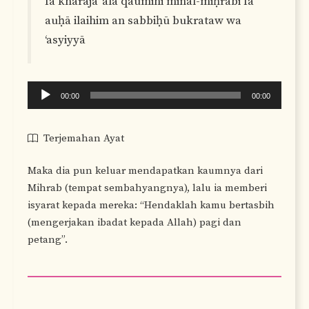
fa kharaja ‘alā qaumihī minal-miḥrābi fa
auḥā ilaihim an sabbiḥū bukrataw wa
‘asyiyyā
Audio
00:00
00:00
Player
Terjemahan Ayat
Maka dia pun keluar mendapatkan kaumnya dari
Mihrab (tempat sembahyangnya), lalu ia memberi
isyarat kepada mereka: “Hendaklah kamu bertasbih
(mengerjakan ibadat kepada Allah) pagi dan
petang”.