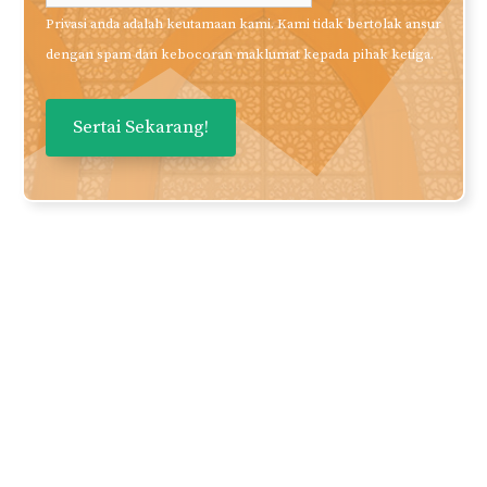
Baca?
Daftarkan nama dan email anda
untuk mendapatkan panduan dan
perkongsian berkualiti terus ke
inbox anda secara PERCUMA!
Nama
Email Anda