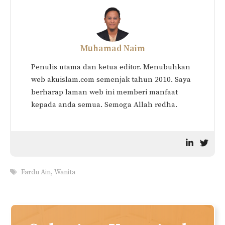
Qada Solat Bagi Wanita:
ISTIHADAH: Hukum &
Haid, Nifas & Istihadah
Penjelasan Lengkap
(Berserta Contoh)
DARAH HAID (Panduan
Asas Lengkap)