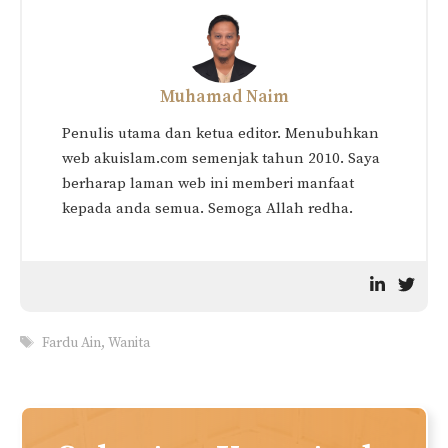
Qada Solat Bagi Wanita:
ISTIHADAH: Hukum &
Haid, Nifas & Istihadah
Penjelasan Lengkap
(Berserta Contoh)
DARAH HAID (Panduan
Asas Lengkap)