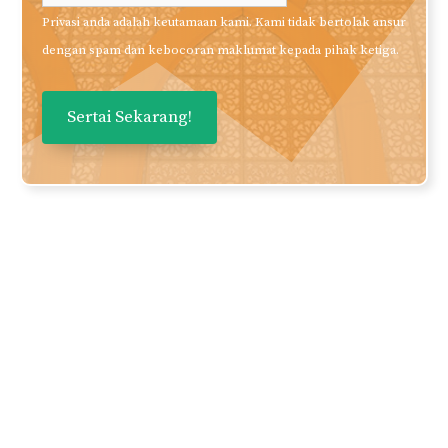
Baca?
Daftarkan nama dan email anda
untuk mendapatkan panduan dan
perkongsian berkualiti terus ke
inbox anda secara PERCUMA!
Nama
Email Anda