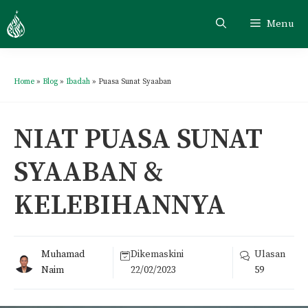
Menu
Home
»
Blog
»
Ibadah
»
Puasa Sunat Syaaban
NIAT PUASA SUNAT
SYAABAN &
KELEBIHANNYA
Muhamad
Dikemaskini
Ulasan
Naim
22/02/2023
59