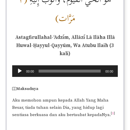
مَرَّات)
Astagfirullahal-‘Adzīm, Allāzī Lā Ilāha Illā
Huwal-Ḥayyul-Qayyūm, Wa Atubu Ilaih (3
kali)
Audio
00:00
00:00
Player
Maksudnya
Aku memohon ampun kepada Allah Yang Maha
Besar, tiada tuhan selain Dia, yang hidup lagi
[
1
]
sentiasa berkuasa dan aku bertaubat kepadaNya.