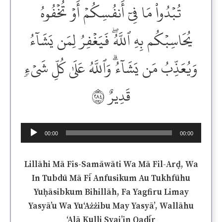
تُبۡدُواْ مَا فِيٓ أَنفُسِكُمۡ أَوۡ تُخۡفُوهُ
يُحَاسِبۡكُم بِهِ ٱللَّهُۖ فَيَغۡفِرُ لِمَن يَشَآءُ
وَيُعَذِّبُ مَن يَشَآءُۗ وَٱللَّهُ عَلَىٰ كُلِّ شَيۡءٖ
قَدِيرٌ ٢٨٤
Audio
00:00
00:00
Player
Lillāhi Mā Fis-Samāwāti Wa Mā Fil-Arḍ, Wa
In Tubdū Mā Fī Anfusikum Au Tukhfūhu
Yuḥāsibkum Bihillāh, Fa Yagfiru Limay
Yasyā’u Wa Yu‘Ażżibu May Yasyā’, Wallāhu
‘Alā Kulli Syai’in Qadīr