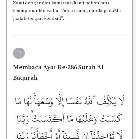
Kami dengar dan kami taat (kami pohonkan)
keampunanMu wahai Tuhan kami, dan kepadaMu
jualah tempat kembali”.
11
Membaca Ayat Ke-286 Surah Al
Baqarah
لَا يُكَلِّفُ ٱللَّهُ نَفۡسًا إِلَّا وُسۡعَهَاۚ لَهَا مَا
كَسَبَتۡ وَعَلَيۡهَا مَا ٱكۡتَسَبَتۡۗ رَبَّنَا
لَا تُؤَاخِذۡنَآ إِن نَّسِينَآ أَوۡ أَخۡطَأۡنَاۚ رَبَّنَا