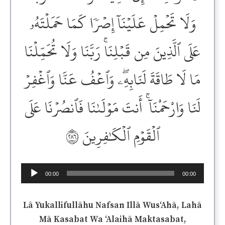
وَلَا تَحۡمِلۡ عَلَيۡنَآ إِصۡرٗا كَمَا حَمَلۡتَهُۥ
عَلَى ٱلَّذِينَ مِن قَبۡلِنَاۚ رَبَّنَا وَلَا تُحَمِّلۡنَا
مَا لَا طَاقَةَ لَنَابِهِۦۖ وَٱعۡفُ عَنَّا وَٱغۡفِرۡ
لَنَا وَارْحَمْنَآ ۚ أَنتَ مَوۡلَىٰنَا فَٱنصُرۡنَا عَلَى
ٱلۡقَوۡمِ ٱلۡكَٰفِرِينَ ٢٨٦
Audio
00:00
00:00
Player
Lā Yukallifullāhu Nafsan Illā Wus‘Ahā, Lahā
Mā Kasabat Wa ‘Alaihā Maktasabat,