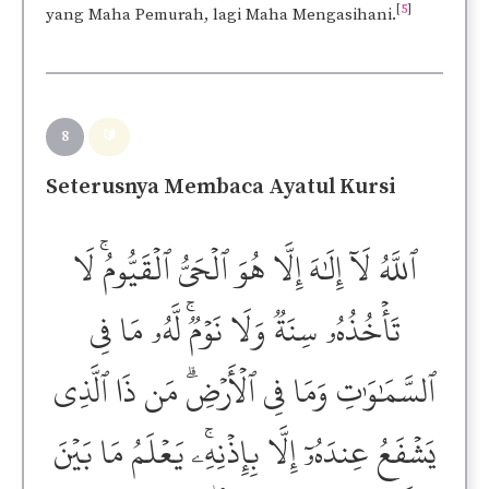
[
5
]
yang Maha Pemurah, lagi Maha Mengasihani.
8
🔰
Seterusnya Membaca Ayatul Kursi
ٱللَّهُ لَآ إِلَٰهَ إِلَّا هُوَ ٱلۡحَيُّ ٱلۡقَيُّومُۚ لَا
تَأۡخُذُهُۥ سِنَةٞ وَلَا نَوۡمٞۚ لَّهُۥ مَا فِي
ٱلسَّمَٰوَٰتِ وَمَا فِي ٱلۡأَرۡضِۗ مَن ذَا ٱلَّذِي
يَشۡفَعُ عِندَهُۥٓ إِلَّا بِإِذۡنِهِۦۚ يَعۡلَمُ مَا بَيۡنَ