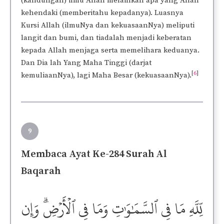
(kandungan) ilmu Allah melainkan apa yang Allah
kehendaki (memberitahu kepadanya). Luasnya
Kursi Allah (ilmuNya dan kekuasaanNya) meliputi
langit dan bumi, dan tiadalah menjadi keberatan
kepada Allah menjaga serta memelihara keduanya.
Dan Dia lah Yang Maha Tinggi (darjat
[
6
]
kemuliaanNya), lagi Maha Besar (kekuasaanNya).
9
Membaca Ayat Ke-284 Surah Al
Baqarah
لِّلَّهِ مَا فِي ٱلسَّمَٰوَٰتِ وَمَا فِي ٱلۡأَرۡضِۗ وَإِن