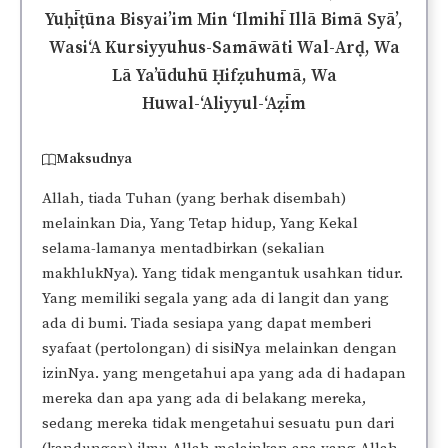
Yuḥīṭūna Bisyai’im Min ‘Ilmihī Illā Bimā Syā’,
Wasi‘A Kursiyyuhus-Samāwāti Wal-Arḍ, Wa
Lā Ya’ūduhū Ḥifẓuhumā, Wa
Huwal-‘Aliyyul-‘Aẓīm
Maksudnya
Allah, tiada Tuhan (yang berhak disembah)
melainkan Dia, Yang Tetap hidup, Yang Kekal
selama-lamanya mentadbirkan (sekalian
makhlukNya). Yang tidak mengantuk usahkan tidur.
Yang memiliki segala yang ada di langit dan yang
ada di bumi. Tiada sesiapa yang dapat memberi
syafaat (pertolongan) di sisiNya melainkan dengan
izinNya. yang mengetahui apa yang ada di hadapan
mereka dan apa yang ada di belakang mereka,
sedang mereka tidak mengetahui sesuatu pun dari