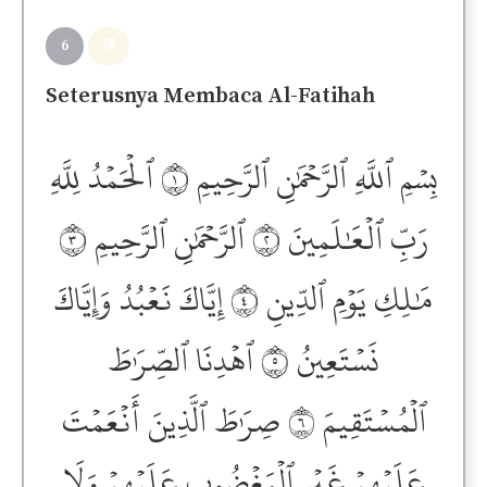
6
🔰
Seterusnya Membaca Al-Fatihah
بِسۡمِ ٱللَّهِ ٱلرَّحۡمَٰنِ ٱلرَّحِيمِ ١ ٱلۡحَمۡدُ لِلَّهِ
رَبِّ ٱلۡعَٰلَمِينَ ٢ ٱلرَّحۡمَٰنِ ٱلرَّحِيمِ ٣
مَٰلِكِ يَوۡمِ ٱلدِّينِ ٤ إِيَّاكَ نَعۡبُدُ وَإِيَّاكَ
نَسۡتَعِينُ ٥ ٱهۡدِنَا ٱلصِّرَٰطَ
ٱلۡمُسۡتَقِيمَ ٦ صِرَٰطَ ٱلَّذِينَ أَنۡعَمۡتَ
عَلَيۡهِمۡ غَيۡرِ ٱلۡمَغۡضُوبِ عَلَيۡهِمۡ وَلَا