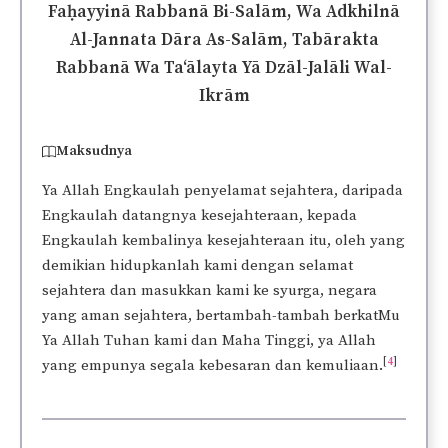
Faḥayyinā Rabbanā Bi-Salām, Wa Adkhilnā
Al-Jannata Dāra As-Salām, Tabārakta
Rabbanā Wa Ta‘ālayta Yā Dzāl-Jalāli Wal-
Ikrām
Maksudnya
Ya Allah Engkaulah penyelamat sejahtera, daripada
Engkaulah datangnya kesejahteraan, kepada
Engkaulah kembalinya kesejahteraan itu, oleh yang
demikian hidupkanlah kami dengan selamat
sejahtera dan masukkan kami ke syurga, negara
yang aman sejahtera, bertambah-tambah berkatMu
Ya Allah Tuhan kami dan Maha Tinggi, ya Allah
[
4
]
yang empunya segala kebesaran dan kemuliaan.