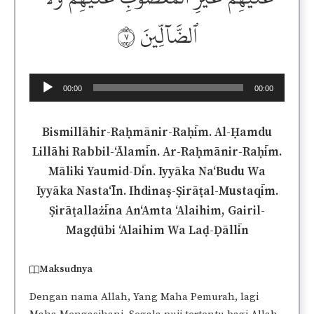
ٱلضَّآلِّينَ ٧
Audio
00:00
00:00
Player
Bismillāhir-Raḥmānir-Raḥīm. Al-Ḥamdu
Lillāhi Rabbil-‘Ālamīn. Ar-Raḥmānir-Raḥīm.
Māliki Yaumid-Dīn. Iyyāka Na‘Budu Wa
Iyyāka Nasta‘Īn. Ihdinaṣ-Ṣirāṭal-Mustaqīm.
Ṣirāṭallażīna An‘Amta ‘Alaihim, Gairil-
Magḍūbi ‘Alaihim Wa Laḍ-Ḍāllīn
Maksudnya
Dengan nama Allah, Yang Maha Pemurah, lagi