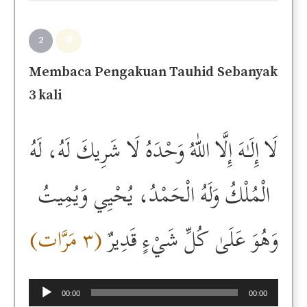
2
🔰
Membaca Pengakuan Tauhid
Sebanyak
3 kali
لَا إِلَـٰهَ إِلَّا اللّٰهُ وَحْدَهُ لَا شَرِيكَ لَهُ، لَهُ
الْمُلْكُ وَلَهُ الْحَمْدُ، يُحْيِي وَيُمِيتُ
وَهُوَ عَلَىٰ كُلِّ شَيْءٍ قَدِيرٌ
(٣ مَرَّات)
Audio
00:00
00:00