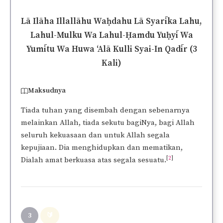
Player
Lā Ilāha Illallāhu Waḥdahu Lā Syarīka Lahu,
Lahul-Mulku Wa Lahul-Ḥamdu Yuḥyī Wa
Yumītu Wa Huwa ‘Alā Kulli Syai-In Qadīr (3
Kali)
Maksudnya
Tiada tuhan yang disembah dengan sebenarnya
melainkan Allah, tiada sekutu bagiNya, bagi Allah
seluruh kekuasaan dan untuk Allah segala
kepujiaan. Dia menghidupkan dan mematikan,
[
2
]
Dialah amat berkuasa atas segala sesuatu.
3
🔰