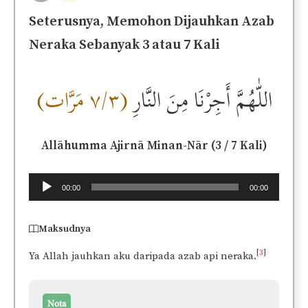
Seterusnya, Memohon Dijauhkan Azab
Neraka Sebanyak 3 atau 7 Kali
اللّٰهُمَّ أَجِرْنَا مِنَ النَّارِ
(٣/٧ مَرَّات)
Allāhumma Ajirnā Minan-Nār (3 / 7 Kali)
Audio
00:00
00:00
Player
Maksudnya
[
3
]
Ya Allah jauhkan aku daripada azab api neraka.
Nota