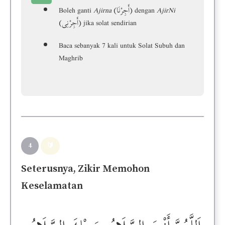
Boleh ganti
Ajirna
(أَجِرْنَا) dengan
AjirNi
(أَجِرْنِى) jika solat sendirian
Baca sebanyak 7 kali untuk Solat Subuh dan
Maghrib
4
🔰
Seterusnya, Zikir Memohon
Keselamatan