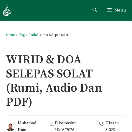
Menu
Home
»
Blog
»
Ibadah
»
Doa Selepas Solat
WIRID & DOA
SELEPAS SOLAT
(Rumi, Audio Dan
PDF)
Muhamad
Dikemaskini
Ulasan
Naim
18/03/2026
3,023