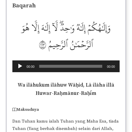
Baqarah
وَإِلَٰهُكُمۡ إِلَٰهٞ وَٰحِدٞۖ لَّآ إِلَٰهَ إِلَّا هُوَ
ٱلرَّحۡمَٰنُ ٱلرَّحِيمُ ١٦٣
Audio
00:00
00:00
Player
Wa ilāhukum ilāhuw Wāḥid, Lā ilāha illā
Huwar-Raḥmānur-Raḥīm
Maksudnya
Dan Tuhan kamu ialah Tuhan yang Maha Esa, tiada
Tuhan (Yang berhak disembah) selain dari Allah,