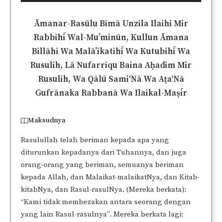
Player
Āmanar-Rasūlu Bimā Unzila Ilaihi Mir
Rabbihī Wal-Mu’minūn, Kullun Āmana
Billāhi Wa Malā’ikatihī Wa Kutubihī Wa
Rusulih, Lā Nufarriqu Baina Aḥadim Mir
Rusulih, Wa Qālū Sami‘Nā Wa Aṭa‘Nā
Gufrānaka Rabbanā Wa Ilaikal-Maṣīr
Maksudnya
Rasulullah telah beriman kepada apa yang
diturunkan kepadanya dari Tuhannya, dan juga
orang-orang yang beriman, semuanya beriman
kepada Allah, dan Malaikat-malaikatNya, dan Kitab-
kitabNya, dan Rasul-rasulNya. (Mereka berkata):
“Kami tidak membezakan antara seorang dengan
yang lain Rasul-rasulnya”. Mereka berkata lagi: