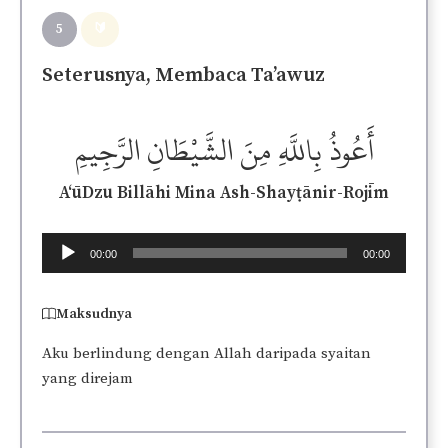
5
🔰
Seterusnya, Membaca Ta’awuz
أَعُوذُ بِاللَّهِ مِنَ الشَّيْطَانِ الرَّجِيمِ
A‘ūDzu Billāhi Mina Ash-Shayṭānir-Rojīm
Audio
00:00
00:00
Player
Maksudnya
Aku berlindung dengan Allah daripada syaitan
yang direjam