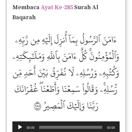
Membaca
Ayat Ke-285
Surah Al
Baqarah
ءَامَنَ ٱلرَّسُولُ بِمَآ أُنزِلَ إِلَيۡهِ مِن رَّبِّهِۦ
وَٱلۡمُؤۡمِنُونَۚ كُلٌّ ءَامَنَ بِٱللَّهِ وَمَلَٰٓئِكَتِهِۦ
وَكُتُبِهِۦ وَرُسُلِهِۦ لَا نُفَرِّقُ بَيۡنَ أَحَدٖ مِّن
رُّسُلِهِۦۚ وَقَالُواْ سَمِعۡنَا وَأَطَعۡنَاۖ غُفۡرَانَكَ
رَبَّنَا وَإِلَيۡكَ ٱلۡمَصِيرُ ٢٨٥
Audio
00:00
00:00