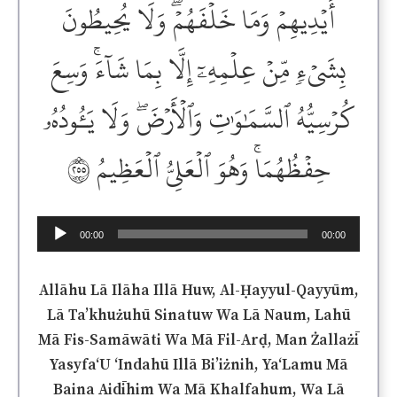
أَيۡدِيهِمۡ وَمَا خَلۡفَهُمۡۖ وَلَا يُحِيطُونَ
بِشَيۡءٖ مِّنۡ عِلۡمِهِۦٓ إِلَّا بِمَا شَآءَۚ وَسِعَ
كُرۡسِيُّهُ ٱلسَّمَٰوَٰتِ وَٱلۡأَرۡضَۖ وَلَا يَـُٔودُهُۥ
حِفۡظُهُمَاۚ وَهُوَ ٱلۡعَلِيُّ ٱلۡعَظِيمُ ٢٥٥
Audio
00:00
00:00
Player
Allāhu Lā Ilāha Illā Huw, Al-Ḥayyul-Qayyūm,
Lā Ta’khużuhū Sinatuw Wa Lā Naum, Lahū
Mā Fis-Samāwāti Wa Mā Fil-Arḍ, Man Żallażī
Yasyfa‘U ‘Indahū Illā Bi’iżnih, Ya‘Lamu Mā
Baina Aidīhim Wa Mā Khalfahum, Wa Lā