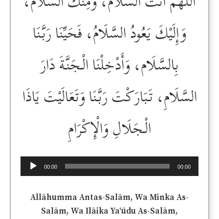
اَللَّهُمَّ أَنْتَ السَّلَامُ، وَمِنْكَ السَّلَامُ،
وَإِلَيْكَ يَعُودُ السَّلَامُ، فَحَيِّنَا رَبَّنَا
بِالسَّلَام، وَأَدْخِلْنَا الْـجَنَّةَ دَارَ
السَّلَامِ، تَبَارَكْتَ رَبَّنَا وَتَعَالَيْتَ يَاذَا
الْـجَلَالِ وَالْإِكْرَامِ
Audio
00:00
00:00
Player
Allāhumma Antas-Salām, Wa Minka As-
Salām, Wa Ilāika Ya‘ūdu As-Salām,