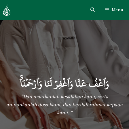
Skip
Menu
to
content
وَٱعۡفُ عَنَّا وَٱغۡفِرۡ لَنَا وَٱرۡحَمۡنَآ
“Dan maafkanlah kesalahan kami, serta
ampunkanlah dosa kami, dan berilah rahmat kepada
kami. “