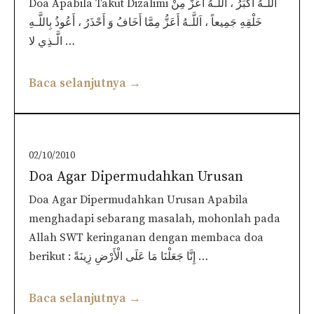
Doa Apabila Takut Dizalimi اَللَّـهُ أكْبَرُ ، اَللَّـهُ أَعَزُّ مِنْ
خَلْقِهِ جَمِيعاً ، اَللَّـهُ أَعَزُّ مِمَّا أَخَافُ وَ أَحْذَرُ ، أَعُوذُ بِاللَّـهِ
الَّـذِي لا …
Baca selanjutnya →
02/10/2010
Doa Agar Dipermudahkan Urusan
Doa Agar Dipermudahkan Urusan Apabila
menghadapi sebarang masalah, mohonlah pada
Allah SWT keringanan dengan membaca doa
berikut : إِنَّا جَعَلْنَا مَا عَلَى الْأَرْضِ زِينَةً …
Baca selanjutnya →