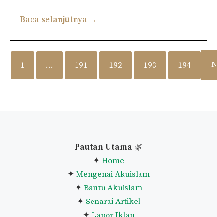
Baca selanjutnya →
N
1
…
191
192
193
194
Pautan Utama
🌿
✦
Home
✦
Mengenai Akuislam
✦
Bantu Akuislam
✦
Senarai Artikel
✦
Lapor Iklan