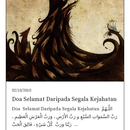
02/10/2010
Doa Selamat Daripada Segala Kejahatan
Doa Selamat Daripada Segala Kejahatan اللَّـهُمَّ
رَبَّ السَّمَوَاتِ السَّبْعِ و رَبَّ الأَرْضِ ، وَرَبَّ الْعَرْشِ الْعَظِيمِ ،
رَبَّنَا وَرَبَّ كُلِّ شَيْءٍ ، فَالِقَ الْحَبِّ …