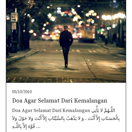
05/10/2010
Doa Agar Selamat Dari Kemalangan
Doa Agar Selamat Dari Kemalangan اللَّـهُمَّ لا يَأْتِي
بِالْحَسَنَاتِ إِلاَّ أَنْتَ ، وَ لا يَذْهَبُ بِالسَّيِّئَاتِ إِلاَّ أَنْتَ وَلا حَوْلَ وَلاَ
قُوَّةَ إِلاَّ بِاللَّـهِ …