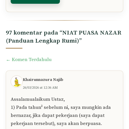
97 komentar pada “NIAT PUASA NAZAR
(Panduan Lengkap Rumi)”
Comment
← Komen Terdahulu
navigation
Khairunnazura Najib
26/03/2026 at 12:36 AM
Assalamualaikum Ustaz,
1) Pada tahun² sebelum ni, saya mungkin ada
bernazar, jika dapat pekerjaan (saya dapat
pekerjaan tersebut), saya akan berpuasa.