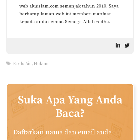
web akuislam.com semenjak tahun 2010. Saya
berharap laman web ini memberi manfaat
kepada anda semua. Semoga Allah redha.
Tags
Fardu Ain
,
Hukum
Suka Apa Yang Anda
Baca?
Daftarkan nama dan email anda