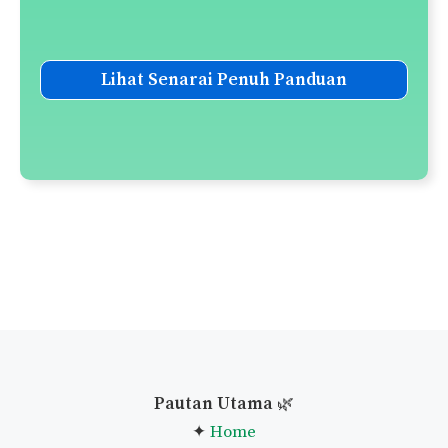
Lihat Senarai Penuh Panduan
Pautan Utama
🌿
✦
Home