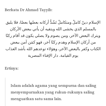
Berkata Dr Ahmad Tayyib:
الإسلام دينٌ كاملٌ ومتكاملٌ تَشُدُّ أركانه بعضُها بعضًا، فلا يليق
بالمسلم الذي يخشى الله ويتقيه أن يأتي ببعض الأركان
ويترك البعض الآخر، ومن يصوم ولا يصلي يكون قد أقام ركنًا
من أركان الإسلام وهدم ركنًا آخر، فهو كمَن آمن ببعض
الكتاب وكفر بالبعض الآخر، وهؤلاء توعدهم الله بأشد العذاب
يوم القيامة. دار الإفتاء المصرية
Ertinya:
Islam adalah agama yang sempurna dan saling
menyempurnakan yang rukun-rukunya saling
menguatkan satu sama lain.