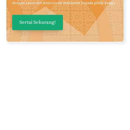
dengan spam dan kebocoran maklumat kepada pihak ketiga.