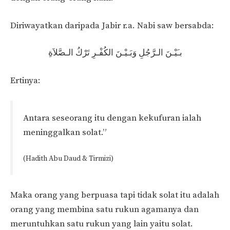
Diriwayatkan daripada Jabir r.a. Nabi saw bersabda:
بـَيْـنَ الـرَّجُلِ وَبَـيْـنَ الكُفْـرِ تَرْكُ الـصَّلاَةِ
Ertinya:
Antara seseorang itu dengan kekufuran ialah
meninggalkan solat.”
(Hadith Abu Daud & Tirmizi)
Maka orang yang berpuasa tapi tidak solat itu adalah
orang yang membina satu rukun agamanya dan
meruntuhkan satu rukun yang lain yaitu solat.