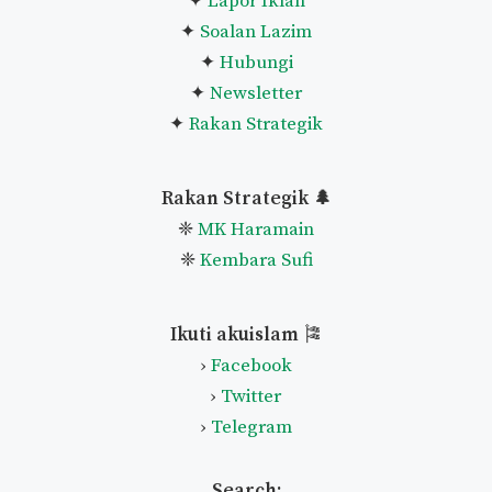
✦
Lapor Iklan
✦
Soalan Lazim
✦
Hubungi
✦
Newsletter
✦
Rakan Strategik
Rakan Strategik 🌲
❈
MK Haramain
❈
Kembara Sufi
Ikuti akuislam
🎏
›
Facebook
›
Twitter
›
Telegram
Search: