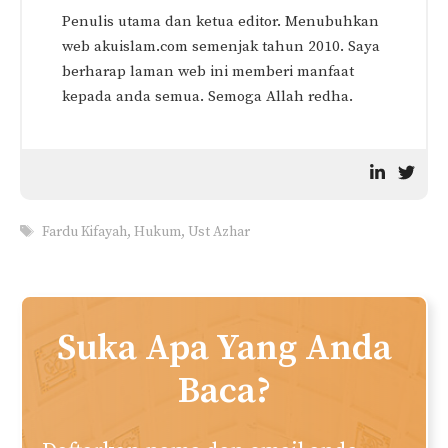
Penulis utama dan ketua editor. Menubuhkan
web akuislam.com semenjak tahun 2010. Saya
berharap laman web ini memberi manfaat
kepada anda semua. Semoga Allah redha.
Tags
Fardu Kifayah
,
Hukum
,
Ust Azhar
Suka Apa Yang Anda
Baca?