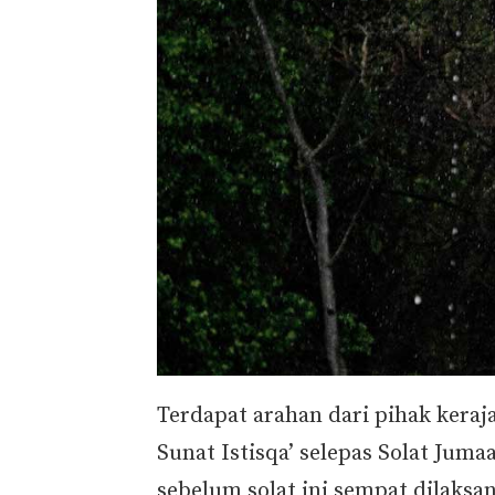
Terdapat arahan dari pihak keraj
Sunat Istisqa’ selepas Solat Juma
sebelum solat ini sempat dilaksa