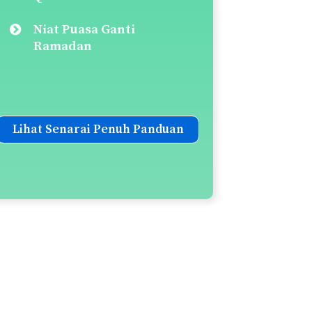
Niat Puasa Ganti
Ramadan
Lihat Senarai Penuh Panduan