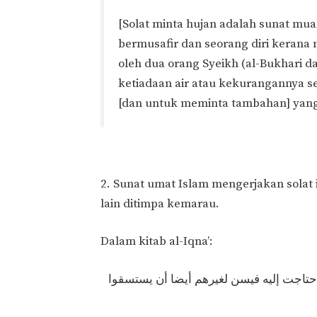
[Solat minta hujan adalah sunat mu
bermusafir dan seorang diri kerana mengikut Nabi ﷺ ya
oleh dua orang Syeikh (al-Bukhari d
ketiadaan air atau kekurangannya s
[dan untuk meminta tambahan] yang
2. Sunat umat Islam mengerjakan solat i
lain ditimpa kemarau.
Dalam kitab al-Iqna’:
حتاجت إليه فيسن لغيرهم أيضا أن يستسقوا