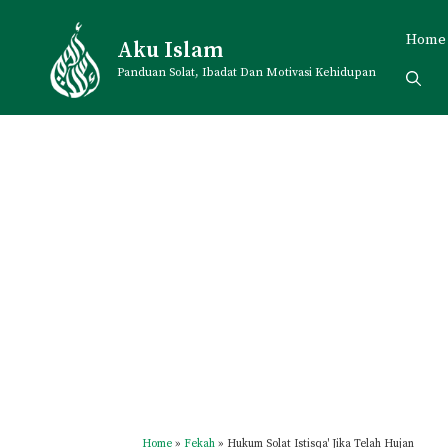
Skip
to
Home
Aku Islam
content
Panduan Solat, Ibadat Dan Motivasi Kehidupan
Home
»
Fekah
»
Hukum Solat Istisqa' Jika Telah Hujan