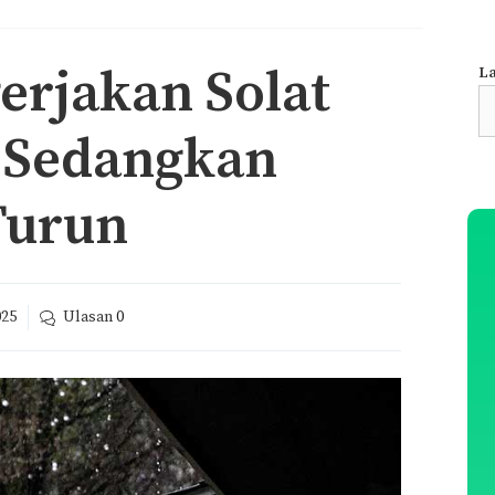
rjakan Solat
La
S
fo
’ Sedangkan
Turun
025
Ulasan
0