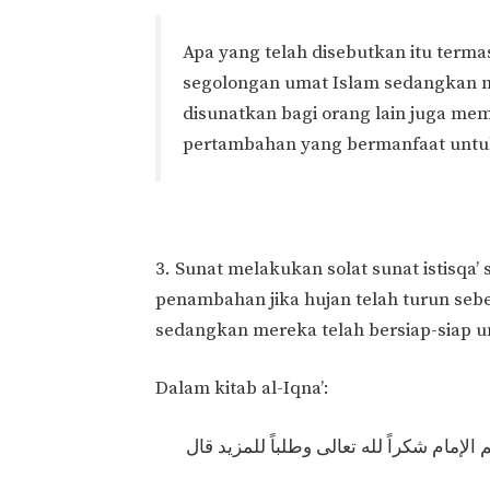
Apa yang telah disebutkan itu termas
segolongan umat Islam sedangkan 
disunatkan bagi orang lain juga me
pertambahan yang bermanfaat untuk 
3. Sunat melakukan solat sunat istisqa
penambahan jika hujan telah turun sebe
sedangkan mereka telah bersiap-siap unt
Dalam kitab al-Iqna’:
إمام شكراً لله تعالى وطلباً للمزيد قال