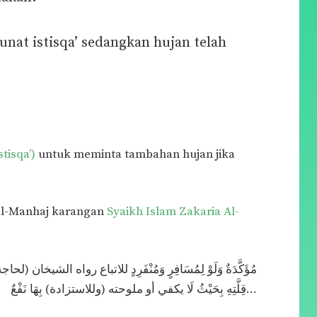
nat istisqa’ sedangkan hujan telah
stisqa’)
untuk meminta tambahan hujan jika
 al-Manhaj karangan
Syaikh Islam Zakaria Al-
قِلَّتِهِ بِحَيْثُ لَا يكفي أو ملوحته (وللاستزادة) بِهَا نَفْعٌ…