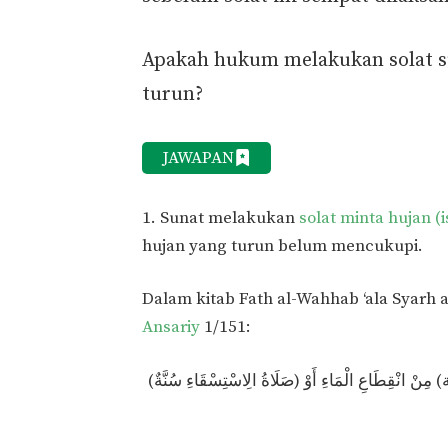
Apakah hukum melakukan solat su
turun?
JAWAPAN
1. Sunat melakukan
solat minta hujan (i
hujan yang turun belum mencukupi.
Dalam kitab Fath al-Wahhab ‘ala Syarh
Ansariy
1/151:
(صَلَاةُ الِاسْتِسْقَاءِ سُنَّةٌ) مُؤَكَّدَةٌ وَلَوْ لِمُسَافِرٍ وَمُنْفَرِدٍ للاتباع رواه الشيخان (لحاجة) مِنْ انْقِطَاعِ الْمَاءِ أَوْ