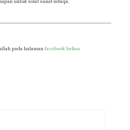
an untuk solat sunat istisqa’.
fiah pada halaman
facebook beliau