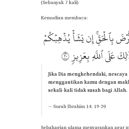
(Sebanyak 7 kali)
Kemudian membaca:
أَرۡضَ بِٱلۡحَقِّۚ إِن يَشَأۡ يُذۡهِبۡكُمۡ
ِكَ عَلَى ٱللَّهِ بِعَزِيزٖ ٢٠
Jika Dia mengkehendaki, nescay
menggantikan kamu dengan makhl
sekali-kali tidak susah bagi Allah.
— Surah Ibrahim 14: 19-20
Sebahagian ulama menyarankan agar