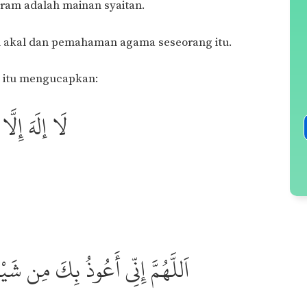
hram adalah mainan syaitan.
 akal dan pemahaman agama seseorang itu.
s itu mengucapkan:
لَا إلَهَ إِلَّا 
اَللَّهُمَّ إِنِّي أَعُوذُ بِكَ مِن شَ