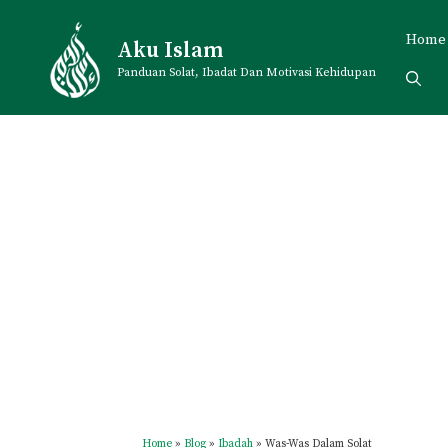
Skip
to
Home
Aku Islam
content
Panduan Solat, Ibadat Dan Motivasi Kehidupan
Home
»
Blog
»
Ibadah
»
Was-Was Dalam Solat