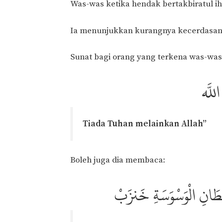
Was-was ketika hendak bertakbiratul i
Ia menunjukkan kurangnya kecerdasan
Sunat bagi orang yang terkena was-wa
اللَّه
Tiada Tuhan melainkan Allah”
Boleh juga dia membaca:
يْطَانِ الْوَسْوَسَةِ خَنزَبْ