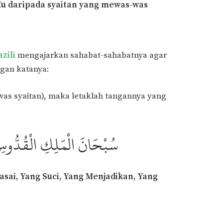
Mu daripada syaitan yang mewas-was
zili
mengajarkan sahabat-sahabatnya agar
ngan katanya:
was syaitan), maka letaklah tangannya yang
سُبْحَانَ الْمَلِكِ الْقُدُّوسِ
asai, Yang Suci, Yang Menjadikan, Yang