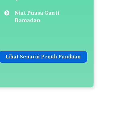
Niat Puasa Ganti
Ramadan
Lihat Senarai Penuh Panduan