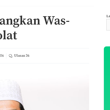
langkan Was-
La
S
fo
lat
026
Ulasan
26