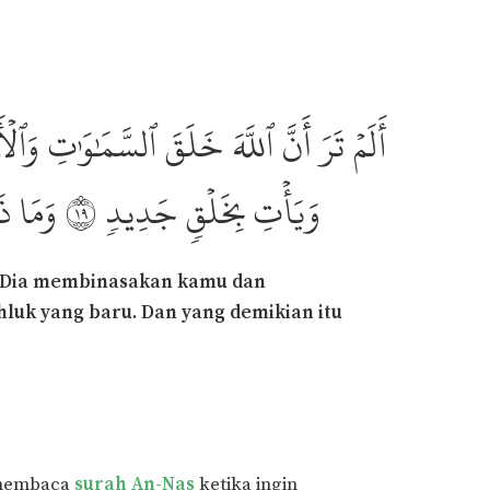
أَلَمۡ تَرَ أَنَّ ٱللَّهَ خَلَقَ ٱلسَّمَٰوَٰتِ وَٱلۡ
وَيَأۡتِ بِخَلۡقٖ جَدِيدٖ ١٩ وَمَا ذَٰل
a Dia membinasakan kamu dan
uk yang baru. Dan yang demikian itu
 membaca
surah An-Nas
ketika ingin