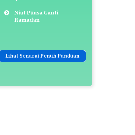
Niat Puasa Ganti
Ramadan
Lihat Senarai Penuh Panduan