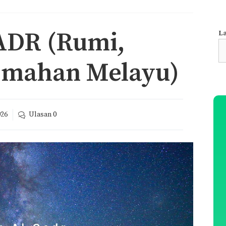
DR (Rumi,
La
S
fo
emahan Melayu)
026
Ulasan
0