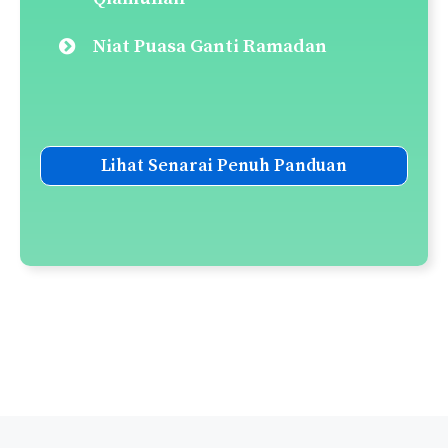
Panduan Solat Sunat Tasbih
Panduan Solat Tarawih
Panduan Solat Witir
Panduan Solat Sunat Tahiyatul
Masjid
Panduan Solat Sunat Fajar
Senarai Solat-Solat Sunat
Senarai Doa-Doa Harian
Panduan Taubat Nasuha
Panduan Melaksanakan
Qiamullail