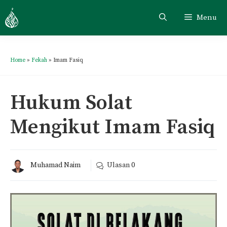
Menu
Home
»
Fekah
»
Imam Fasiq
Hukum Solat
Mengikut Imam Fasiq
Muhamad Naim
Ulasan
0