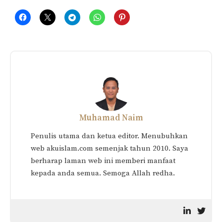
Related
Perbuatan Makruh
Hukum Makmum Masuk
Menjadikan Sesorang Itu
Solat Ketika Imam Rukuk
Fasiq?