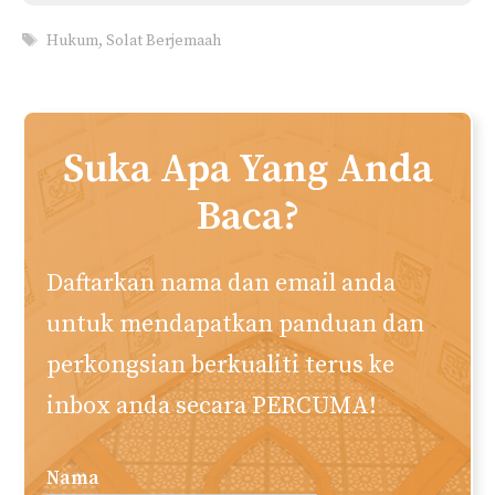
Hukum Solat Jenazah Dua
Kali Oleh Orang Sama
Muhamad Naim
Penulis utama dan ketua editor. Menubuhkan
web akuislam.com semenjak tahun 2010. Saya
berharap laman web ini memberi manfaat
kepada anda semua. Semoga Allah redha.