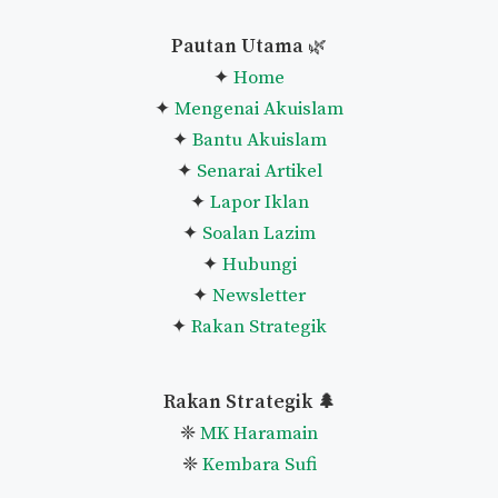
Niat Puasa Ganti Ramadan
Lihat Senarai Penuh Panduan