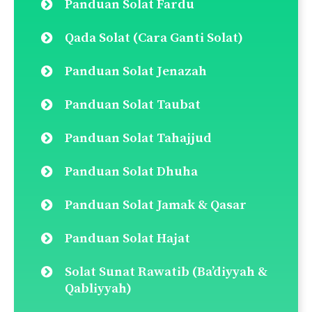
ini untuk komen saya yang seterusnya.
Lakukan carian disini:
Search
for:
Pautan Pantas
Doa Selepas Solat
Panduan Solat Fardu