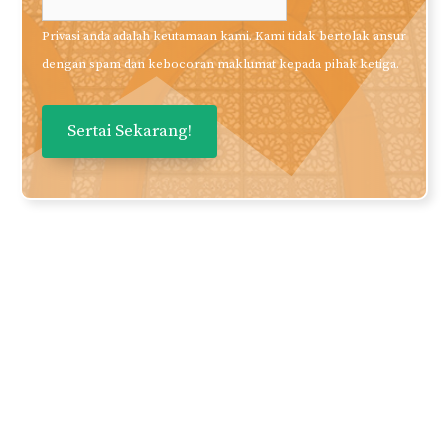
Privasi anda adalah keutamaan kami. Kami tidak bertolak ansur
dengan spam dan kebocoran maklumat kepada pihak ketiga.