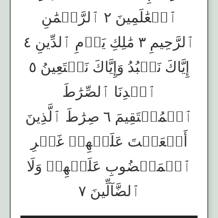
ٱلۡعَٰلَمِينَ ٢ ٱلرَّحۡمَٰنِ
ٱلرَّحِيمِ ٣ مَٰلِكِ يَوۡمِ ٱلدِّينِ ٤
إِيَّاكَ نَعۡبُدُ وَإِيَّاكَ نَسۡتَعِينُ ٥
ٱهۡدِنَا ٱلصِّرَٰطَ
ٱلۡمُسۡتَقِيمَ ٦ صِرَٰطَ ٱلَّذِينَ
أَنۡعَمۡتَ عَلَيۡهِمۡ غَيۡرِ
ٱلۡمَغۡضُوبِ عَلَيۡهِمۡ وَلَا
ٱلضَّآلِّينَ ٧