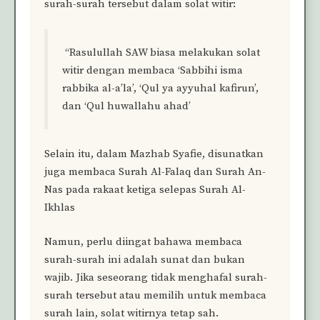
surah-surah tersebut dalam solat witir:
“Rasulullah SAW biasa melakukan solat
witir dengan membaca ‘Sabbihi isma
rabbika al-a’la’, ‘Qul ya ayyuhal kafirun’,
dan ‘Qul huwallahu ahad’
Selain itu, dalam Mazhab Syafie, disunatkan
juga membaca Surah Al-Falaq dan Surah An-
Nas pada rakaat ketiga selepas Surah Al-
Ikhlas
Namun, perlu diingat bahawa membaca
surah-surah ini adalah sunat dan bukan
wajib. Jika seseorang tidak menghafal surah-
surah tersebut atau memilih untuk membaca
surah lain, solat witirnya tetap sah.