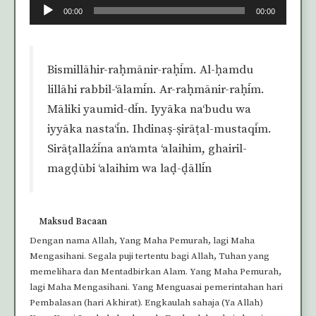
Audio
00:00
00:00
Player
Bismillāhir-raḥmānir-raḥīm. Al-ḥamdu
lillāhi rabbil-‘ālamīn. Ar-raḥmānir-raḥīm.
Māliki yaumid-dīn. Iyyāka na‘budu wa
iyyāka nasta‘īn. Ihdinaṣ-ṣirāṭal-mustaqīm.
Sirāṭallażīna an‘amta ‘alaihim, ghairil-
magḍūbi ‘alaihim wa laḍ-ḍāllīn
Maksud Bacaan
Dengan nama Allah, Yang Maha Pemurah, lagi Maha
Mengasihani. Segala puji tertentu bagi Allah, Tuhan yang
memelihara dan Mentadbirkan Alam. Yang Maha Pemurah,
lagi Maha Mengasihani. Yang Menguasai pemerintahan hari
Pembalasan (hari Akhirat). Engkaulah sahaja (Ya Allah)