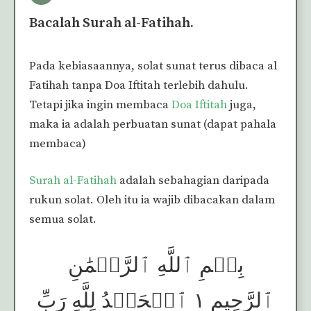
Bacalah Surah al-Fatihah.
Pada kebiasaannya, solat sunat terus dibaca al
Fatihah tanpa Doa Iftitah terlebih dahulu.
Tetapi jika ingin membaca
Doa Iftitah
juga,
maka ia adalah perbuatan sunat (dapat pahala
membaca)
Surah al-Fatihah
adalah sebahagian daripada
rukun solat. Oleh itu ia wajib dibacakan dalam
semua solat.
بِسۡمِ ٱللَّهِ ٱلرَّحۡمَٰنِ
ٱلرَّحِيمِ ١ ٱلۡحَمۡدُ لِلَّهِ رَبِّ