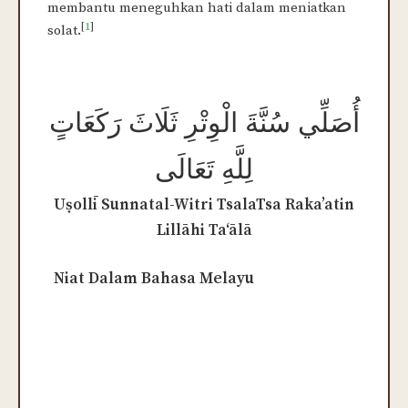
membantu meneguhkan hati dalam meniatkan
[
1
]
solat.
أُصَلِّي سُنَّةَ الْوِتْرِ ثَلَاثَ رَكَعَاتٍ
لِلَّهِ تَعَالَى
Uṣollī Sunnatal-Witri TsalaTsa Raka’atin
Lillāhi Ta‘ālā
Niat Dalam Bahasa Melayu