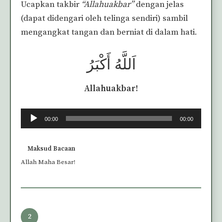
Ucapkan takbir
“Allahuakbar”
dengan jelas
(dapat didengari oleh telinga sendiri) sambil
mengangkat tangan dan berniat di dalam hati.
اَللَّهُ أَكْبَرُ
Allahuakbar!
Audio
00:00
00:00
Player
Maksud Bacaan
Allah Maha Besar!
2