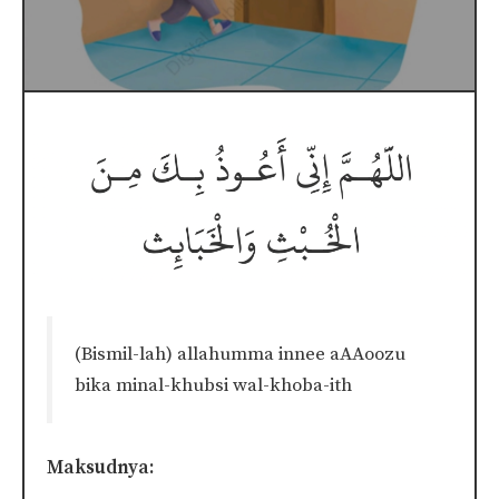
(Bismil-lah) allahumma innee aAAoozu
bika minal-khubsi wal-khoba-ith
Maksudnya: