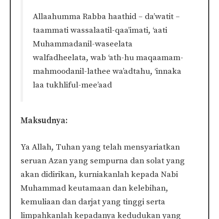
Allaahumma Rabba haathid – da’watit –
taammati wassalaatil-qaa’imati, ‘aati
Muhammadanil-waseelata
walfadheelata, wab ‘ath-hu maqaamam-
mahmoodanil-lathee wa’adtahu, ‘innaka
laa tukhliful-mee’aad
Maksudnya:
Ya Allah, Tuhan yang telah mensyariatkan
seruan Azan yang sempurna dan solat yang
akan didirikan, kurniakanlah kepada Nabi
Muhammad keutamaan dan kelebihan,
kemuliaan dan darjat yang tinggi serta
limpahkanlah kepadanya kedudukan yang