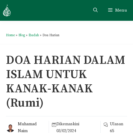
Menu
Home
»
Blog
»
Ibadah
»
Doa Harian
DOA HARIAN DALAM
ISLAM UNTUK
KANAK-KANAK
(Rumi)
Muhamad
Dikemaskini
Ulasan
Naim
03/02/2024
65