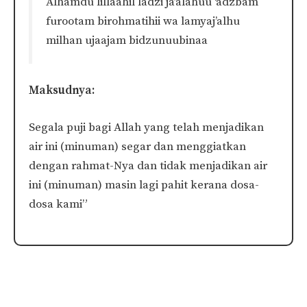
Alhamdu lillaahil ladzi ja’alahuu ‘adzbam
furootam birohmatihii wa lamyaj’alhu
milhan ujaajam bidzunuubinaa
Maksudnya:
Segala puji bagi Allah yang telah menjadikan
air ini (minuman) segar dan menggiatkan
dengan rahmat-Nya dan tidak menjadikan air
ini (minuman) masin lagi pahit kerana dosa-
dosa kami”