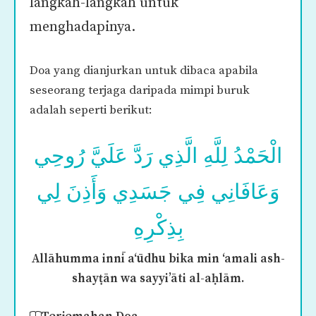
langkah-langkah untuk
menghadapinya.
Doa yang dianjurkan untuk dibaca apabila
seseorang terjaga daripada mimpi buruk
adalah seperti berikut:
الْحَمْدُ لِلَّهِ الَّذِي رَدَّ عَلَيَّ رُوحِي
وَعَافَانِي فِي جَسَدِي وَأَذِنَ لِي
بِذِكْرِهِ
Allāhumma innī a‘ūdhu bika min ‘amali ash-
shayṭān wa sayyi’āti al-aḥlām.