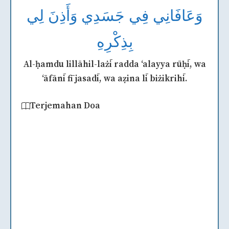
وَعَافَانِي فِي جَسَدِي وَأَذِنَ لِي
بِذِكْرِهِ
Al-ḥamdu lillāhil-lażī radda ‘alayya rūḥī, wa
‘āfānī fī jasadī, wa aẓina lī biżikrihī.
Terjemahan Doa