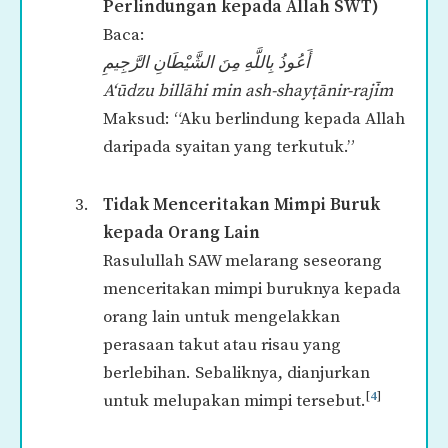
Perlindungan kepada Allah SWT)
Baca:
أَعُوذُ بِاللَّهِ مِنَ الشَّيْطَانِ الرَّجِيمِ
A‘ūdzu billāhi min ash-shayṭānir-rajīm
Maksud: “Aku berlindung kepada Allah
daripada syaitan yang terkutuk.”
Tidak Menceritakan Mimpi Buruk
kepada Orang Lain
Rasulullah SAW melarang seseorang
menceritakan mimpi buruknya kepada
orang lain untuk mengelakkan
perasaan takut atau risau yang
berlebihan. Sebaliknya, dianjurkan
[
4
]
untuk melupakan mimpi tersebut.