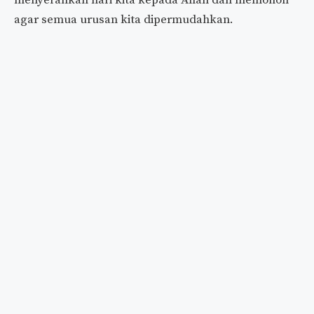
menyerahkan hari kita kepada Allah dan memohon
agar semua urusan kita dipermudahkan.