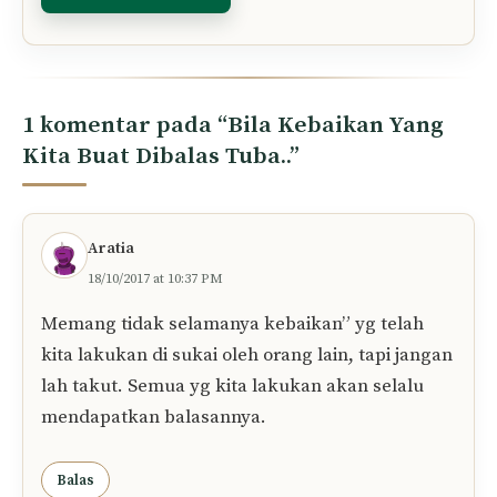
Komen
Nama
E-
mel
Simpan nama dan e-mel saya dalam pelayar
ini untuk komen saya yang seterusnya.