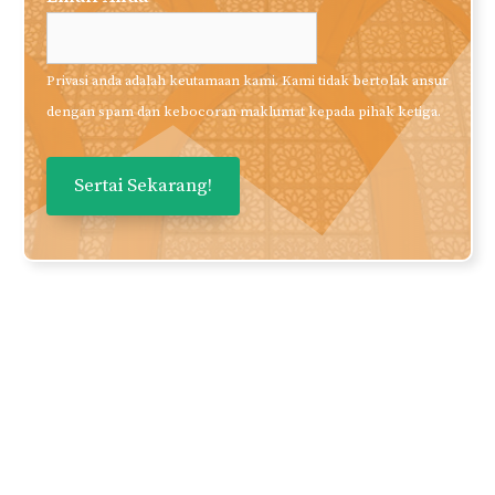
Suka Apa Yang Anda
Baca?
Daftarkan nama dan email anda
untuk mendapatkan panduan dan
perkongsian berkualiti terus ke
inbox anda secara PERCUMA!
Nama