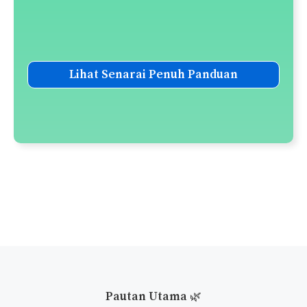
Panduan Solat Tarawih
Panduan Solat Witir
Panduan Solat Sunat Tahiyatul
Masjid
Panduan Solat Sunat Fajar
Senarai Solat-Solat Sunat
Senarai Doa-Doa Harian
Panduan Taubat Nasuha
Panduan Melaksanakan
Qiamullail
Niat Puasa Ganti Ramadan