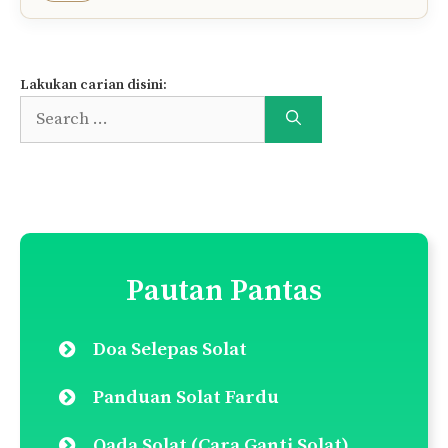
1 komentar pada “Bila Kebaikan Yang
Kita Buat Dibalas Tuba..”
Aratia
18/10/2017 at 10:37 PM
Memang tidak selamanya kebaikan” yg telah
kita lakukan di sukai oleh orang lain, tapi jangan
lah takut. Semua yg kita lakukan akan selalu
mendapatkan balasannya.
Balas