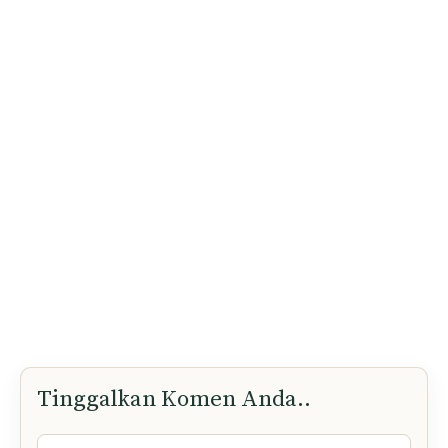
Email Anda
Privasi anda adalah keutamaan kami. Kami tidak bertolak ansur
dengan spam dan kebocoran maklumat kepada pihak ketiga.