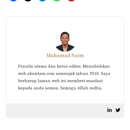
Related
Kaedah & Cara Memupuk
Kutip Kembali Semangat
Sabar Dalam Islam (Kitab
Bila Dilanda Dugaan
Al Sabr)
Merapuhkan Hati
Terima Hakikat – Bukan
Selalu Kita Dibalas Dengan