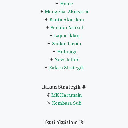
Lihat Senarai Penuh Panduan
Pautan Utama
🌿