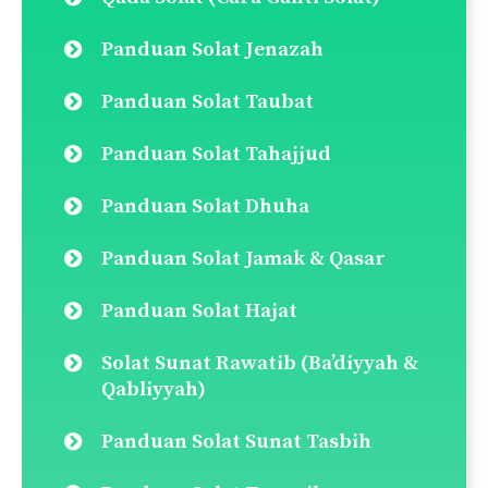
Lakukan carian disini:
Search
for:
Pautan Pantas
Doa Selepas Solat
Panduan Solat Fardu