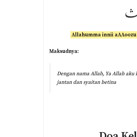
Allahumma innii aAAoozu 
Maksudnya:
Dengan nama Allah, Ya Allah aku
jantan dan syaitan betina
Doa Ke