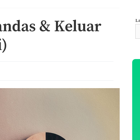
ndas & Keluar
La
S
fo
)