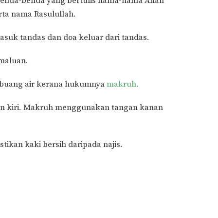
nda-benda yang bertulis nama-nama Allah
rta nama Rasulullah.
uk tandas dan doa keluar dari tandas.
maluan.
mbuang air kerana hukumnya
makruh
.
an kiri. Makruh menggunakan tangan kanan
ikan kaki bersih daripada najis.