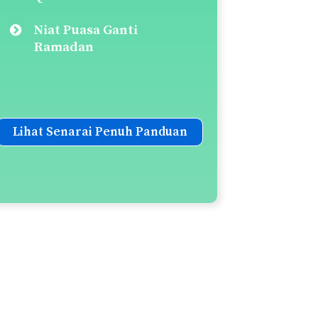
Niat Puasa Ganti
Ramadan
Lihat Senarai Penuh Panduan