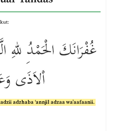
kut:
dzii adzhaba ‘annjil adzaa wa’aafaanii.