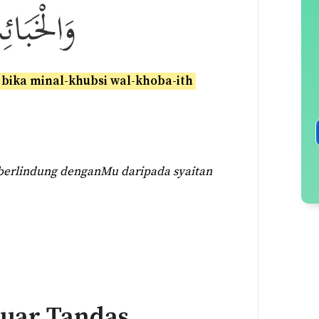
bika minal-khubsi wal-khoba-ith
 berlindung denganMu daripada syaitan
luar Tandas