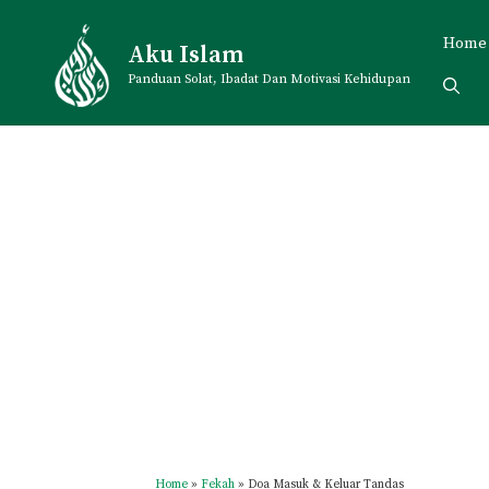
Skip
to
Home
Aku Islam
content
Panduan Solat, Ibadat Dan Motivasi Kehidupan
Home
»
Fekah
»
Doa Masuk & Keluar Tandas