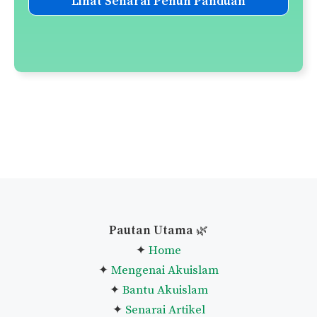
Lihat Senarai Penuh Panduan
Pautan Utama
🌿
✦
Home
✦
Mengenai Akuislam
✦
Bantu Akuislam
✦
Senarai Artikel