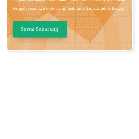
dengan spam dan kebocoran maklumat kepada pihak ketiga.